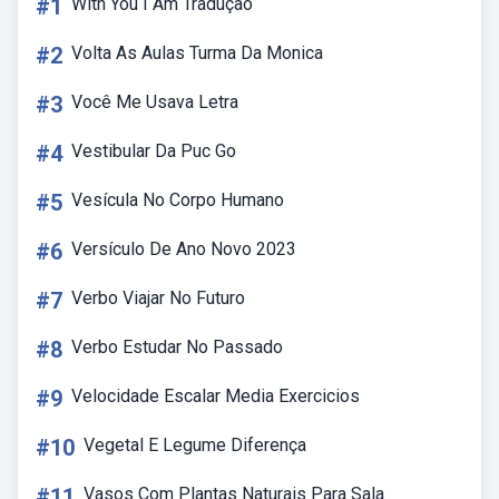
#1
With You I Am Tradução
#2
Volta As Aulas Turma Da Monica
#3
Você Me Usava Letra
#4
Vestibular Da Puc Go
#5
Vesícula No Corpo Humano
#6
Versículo De Ano Novo 2023
#7
Verbo Viajar No Futuro
#8
Verbo Estudar No Passado
#9
Velocidade Escalar Media Exercicios
#10
Vegetal E Legume Diferença
#11
Vasos Com Plantas Naturais Para Sala