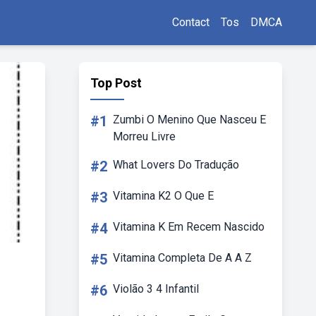
Contact
Tos
DMCA
Top Post
#1
Zumbi O Menino Que Nasceu E
Morreu Livre
#2
What Lovers Do Tradução
#3
Vitamina K2 O Que E
#4
Vitamina K Em Recem Nascido
#5
Vitamina Completa De A A Z
#6
Violão 3 4 Infantil