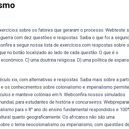
ismo
 exercícios sobre os fatores que geraram o processo. Webteste 
 guerra com dez questões e respostas. Saiba o que foi a segun
confira a seguir nossa lista de exercícios com respostas sobre 
lique no botão localizado ao lado de cada questão. O que é o
a econômico. C) uma doutrina religiosa. D) uma política de expan
lo xix, com alternativas e respostas. Saiba mais sobre a parti
pa e os conhecimentos sobre colonialismo e imperialismo permit
 séculos e manteve colônias em h. Webconfira nossos simulados
undial, para estudantes de história e concurseiros. Webprepar
rialismo para o 8° ano do ensino fundamental respondidos e 100
cultural quanto geograficamente. Os africanos não são uma.
 sobre o tema neocolonialismo ou imperialismo, com questões d