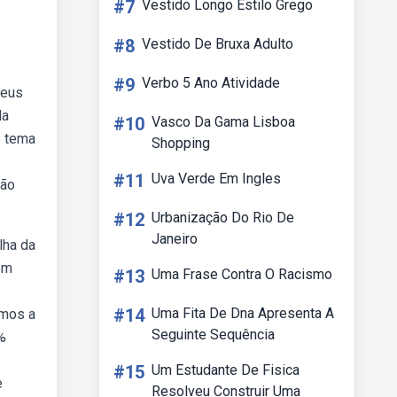
#7
Vestido Longo Estilo Grego
#8
Vestido De Bruxa Adulto
#9
Verbo 5 Ano Atividade
seus
da
#10
Vasco Da Gama Lisboa
o tema
Shopping
#11
Uva Verde Em Ingles
são
#12
Urbanização Do Rio De
Janeiro
lha da
em
#13
Uma Frase Contra O Racismo
#14
Uma Fita De Dna Apresenta A
amos a
Seguinte Sequência
%
#15
Um Estudante De Fisica
e
Resolveu Construir Uma