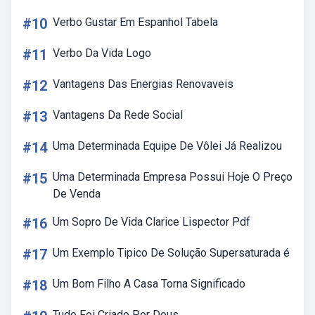
#10
Verbo Gustar Em Espanhol Tabela
#11
Verbo Da Vida Logo
#12
Vantagens Das Energias Renovaveis
#13
Vantagens Da Rede Social
#14
Uma Determinada Equipe De Vôlei Já Realizou
#15
Uma Determinada Empresa Possui Hoje O Preço
De Venda
#16
Um Sopro De Vida Clarice Lispector Pdf
#17
Um Exemplo Tipico De Solução Supersaturada é
#18
Um Bom Filho A Casa Torna Significado
Tudo Foi Criado Por Deus