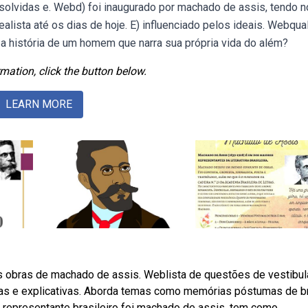
solvidas e. Webd) foi inaugurado por machado de assis, tendo n
alista até os dias de hoje. E) influenciado pelos ideais. Webqual
a história de um homem que narra sua própria vida do além?
mation, click the button below.
LEARN MORE
as obras de machado de assis. Weblista de questões de vestibul
vas e explicativas. Aborda temas como memórias póstumas de b
pal representante brasileiro foi machado de assis, tem como