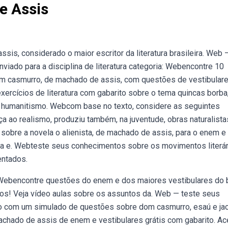
e Assis
is, considerado o maior escritor da literatura brasileira. Web 
viado para a disciplina de literatura categoria: Webencontre 10
dom casmurro, de machado de assis, com questões de vestibulare
ercícios de literatura com gabarito sobre o tema quincas borba
 humanitismo. Web com base no texto, considere as seguintes
 ao realismo, produziu também, na juventude, obras naturalistas
 sobre a novela o alienista, de machado de assis, para o enem e
ria e. Webteste seus conhecimentos sobre os movimentos literá
entados.
. Webencontre questões do enem e dos maiores vestibulares do b
os! Veja vídeo aulas sobre os assuntos da. Web — teste seus
ro com um simulado de questões sobre dom casmurro, esaú e jac
hado de assis de enem e vestibulares grátis com gabarito. A