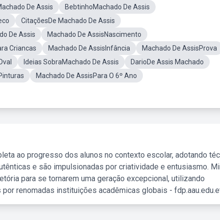
Machado De Assis
BebtinhoMachado De Assis
eco
CitaçõesDe Machado De Assis
do De Assis
Machado De AssisNascimento
ra Criancas
Machado De AssisInfância
Machado De AssisProva
Oval
Ideias SobraMachado De Assis
DarioDe Assis Machado
inturas
Machado De AssisPara O 6º Ano
leta ao progresso dos alunos no contexto escolar, adotando té
tênticas e são impulsionadas por criatividade e entusiasmo. M
etória para se tornarem uma geração excepcional, utilizando
 por renomadas instituições acadêmicas globais - fdp.aau.edu.et