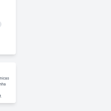
cnicas
inha
.