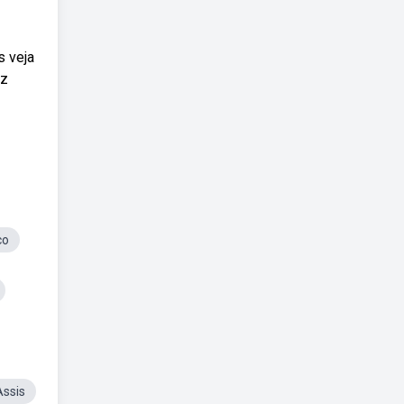
s veja
az
co
ssis