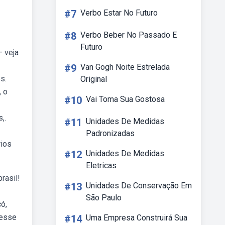
#7
Verbo Estar No Futuro
#8
Verbo Beber No Passado E
Futuro
— veja
#9
Van Gogh Noite Estrelada
s.
Original
, o
#10
Vai Toma Sua Gostosa
,.
#11
Unidades De Medidas
Padronizadas
rios
#12
Unidades De Medidas
Eletricas
rasil!
#13
Unidades De Conservação Em
São Paulo
ó,
cesse
#14
Uma Empresa Construirá Sua