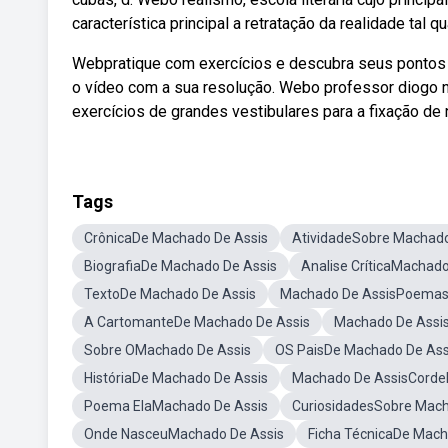
característica principal a retratação da realidade tal qu
Webpratique com exercícios e descubra seus pontos f
o vídeo com a sua resolução. Webo professor diogo n
exercícios de grandes vestibulares para a fixação d
Tags
CrônicaDe Machado De Assis
AtividadeSobre Machado
BiografiaDe Machado De Assis
Analise CríticaMachado
TextoDe Machado De Assis
Machado De AssisPoema
A CartomanteDe Machado De Assis
Machado De Assi
Sobre OMachado De Assis
OS PaisDe Machado De Ass
HistóriaDe Machado De Assis
Machado De AssisCorde
Poema ElaMachado De Assis
CuriosidadesSobre Mach
Onde NasceuMachado De Assis
Ficha TécnicaDe Mach