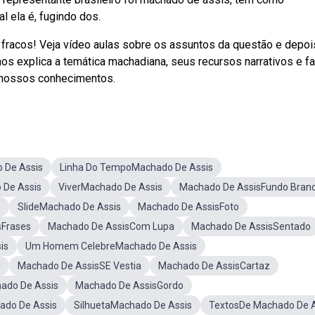
al ela é, fugindo dos.
racos! Veja vídeo aulas sobre os assuntos da questão e depoi
os explica a temática machadiana, seus recursos narrativos e f
e nossos conhecimentos.
 De Assis
Linha Do TempoMachado De Assis
 De Assis
ViverMachado De Assis
Machado De AssisFundo Bran
s
SlideMachado De Assis
Machado De AssisFoto
sFrases
Machado De AssisCom Lupa
Machado De AssisSentado
is
Um Homem CelebreMachado De Assis
l
Machado De AssisSE Vestia
Machado De AssisCartaz
ado De Assis
Machado De AssisGordo
ado De Assis
SilhuetaMachado De Assis
TextosDe Machado De A