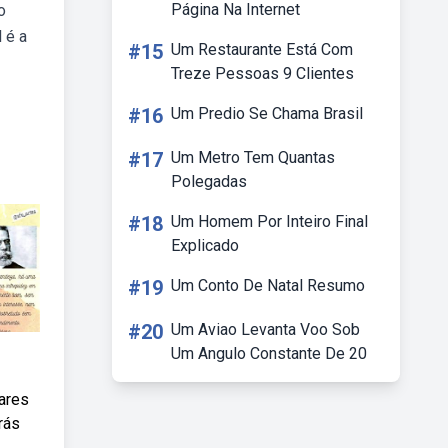
Página Na Internet
o
 é a
#15
Um Restaurante Está Com
Treze Pessoas 9 Clientes
#16
Um Predio Se Chama Brasil
#17
Um Metro Tem Quantas
Polegadas
#18
Um Homem Por Inteiro Final
Explicado
#19
Um Conto De Natal Resumo
#20
Um Aviao Levanta Voo Sob
Um Angulo Constante De 20
ares
rás