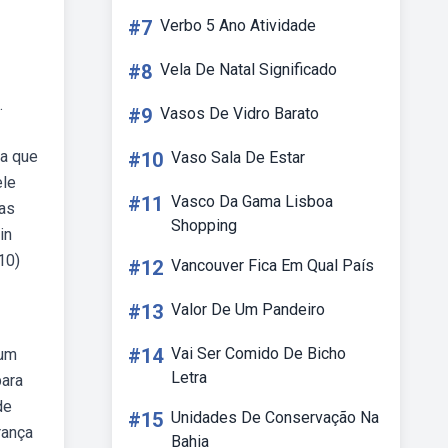
#7
Verbo 5 Ano Atividade
#8
Vela De Natal Significado
.
#9
Vasos De Vidro Barato
ta que
#10
Vaso Sala De Estar
ele
#11
Vasco Da Gama Lisboa
 as
Shopping
in
10)
#12
Vancouver Fica Em Qual País
#13
Valor De Um Pandeiro
#14
Vai Ser Comido De Bicho
 um
Letra
para
de
#15
Unidades De Conservação Na
rança
Bahia