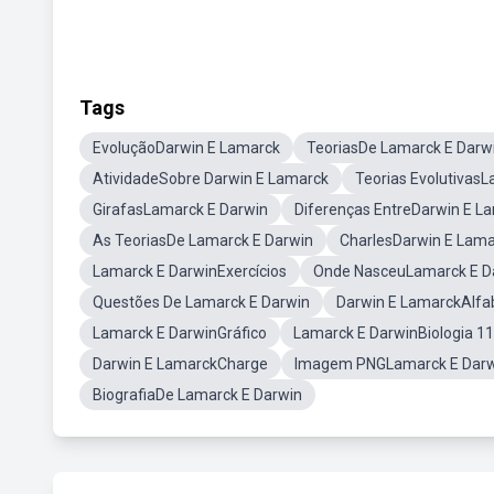
Tags
EvoluçãoDarwin E Lamarck
TeoriasDe Lamarck E Darw
AtividadeSobre Darwin E Lamarck
Teorias Evolutivas
GirafasLamarck E Darwin
Diferenças EntreDarwin E L
As TeoriasDe Lamarck E Darwin
CharlesDarwin E Lama
Lamarck E DarwinExercícios
Onde NasceuLamarck E D
Questões De Lamarck E Darwin
Darwin E LamarckAlfa
Lamarck E DarwinGráfico
Lamarck E DarwinBiologia 11
Darwin E LamarckCharge
Imagem PNGLamarck E Darw
BiografiaDe Lamarck E Darwin