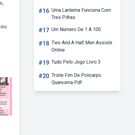
n,
#16
Uma Lanterna Funciona Com
o
Tres Pilhas
ino.
#17
Um Numero De 1 A 100
#18
Two And A Half Men Assistir
Online
#19
Tudo Pelo Jogo Livro 3
#20
Triste Fim De Policarpo
Quaresma Pdf