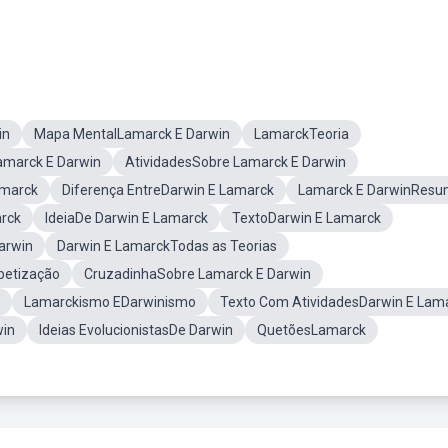
in
Mapa MentalLamarck E Darwin
LamarckTeoria
Lamarck E Darwin
AtividadesSobre Lamarck E Darwin
amarck
Diferença EntreDarwin E Lamarck
Lamarck E DarwinRes
rck
IdeiaDe Darwin E Lamarck
TextoDarwin E Lamarck
arwin
Darwin E LamarckTodas as Teorias
betização
CruzadinhaSobre Lamarck E Darwin
Lamarckismo EDarwinismo
Texto Com AtividadesDarwin E Lam
in
Ideias EvolucionistasDe Darwin
QuetõesLamarck