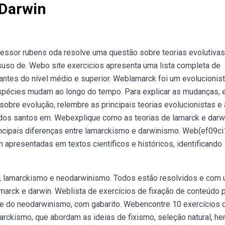
 Darwin
ssor rubens oda resolve uma questão sobre teorias evolutivas
suso de. Webo site exercicios apresenta uma lista completa de
antes do nível médio e superior. Weblamarck foi um evolucionis
spécies mudam ao longo do tempo. Para explicar as mudanças, 
sobre evolução, relembre as principais teorias evolucionistas e
 dos santos em. Webexplique como as teorias de lamarck e darw
ncipais diferenças entre lamarckismo e darwinismo. Web(ef09ci
 apresentadas em textos científicos e históricos, identificando
, lamarckismo e neodarwinismo. Todos estão resolvidos e com
arck e darwin. Weblista de exercícios de fixação de conteúdo 
 e do neodarwinismo, com gabarito. Webencontre 10 exercícios 
rckismo, que abordam as ideias de fixismo, seleção natural, he