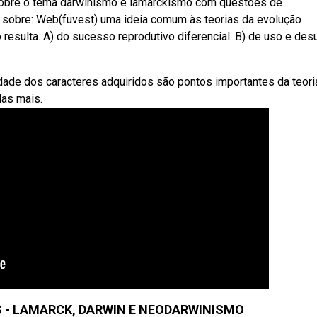
 sobre o tema darwinismo e lamarckismo com questões de
es sobre: Web(fuvest) uma ideia comum às teorias da evolução
 resulta. A) do sucesso reprodutivo diferencial. B) de uso e des
dade dos caracteres adquiridos são pontos importantes da teori
das mais.
S - LAMARCK, DARWIN E NEODARWINISMO