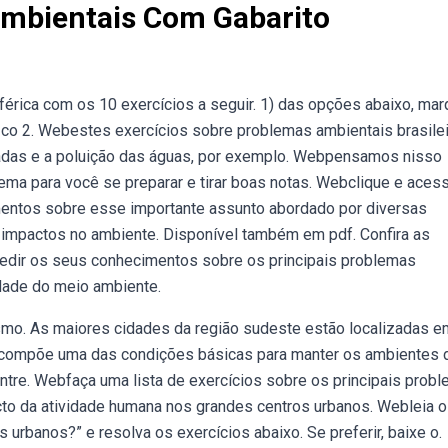
mbientais Com Gabarito
rica com os 10 exercícios a seguir. 1) das opções abaixo, mar
 co 2. Webestes exercícios sobre problemas ambientais brasile
adas e a poluição das águas, por exemplo. Webpensamos nisso
ema para você se preparar e tirar boas notas. Webclique e aces
entos sobre esse importante assunto abordado por diversas
s impactos no ambiente. Disponível também em pdf. Confira as
medir os seus conhecimentos sobre os principais problemas
dade do meio ambiente.
ismo. As maiores cidades da região sudeste estão localizadas e
de compõe uma das condições básicas para manter os ambientes 
entre. Webfaça uma lista de exercícios sobre os principais prob
o da atividade humana nos grandes centros urbanos. Webleia o
urbanos?” e resolva os exercícios abaixo. Se preferir, baixe o.