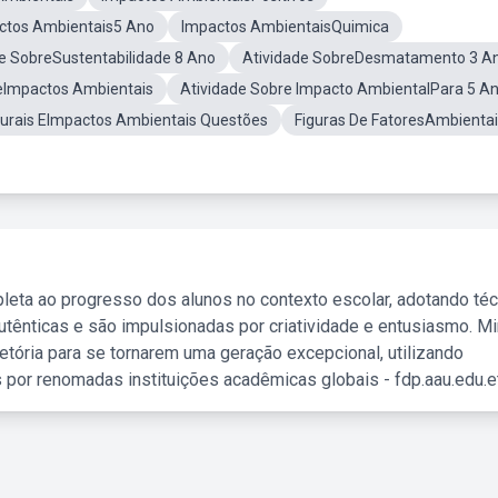
actos Ambientais5 Ano
Impactos AmbientaisQuimica
e SobreSustentabilidade 8 Ano
Atividade SobreDesmatamento 3 A
eImpactos Ambientais
Atividade Sobre Impacto AmbientalPara 5 A
rais EImpactos Ambientais Questões
Figuras De FatoresAmbienta
leta ao progresso dos alunos no contexto escolar, adotando té
tênticas e são impulsionadas por criatividade e entusiasmo. M
etória para se tornarem uma geração excepcional, utilizando
 por renomadas instituições acadêmicas globais - fdp.aau.edu.et