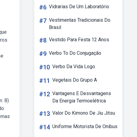
#6
Vidrarias De Um Laboratório
#7
Vestimentas Tradicionais Do
Brasil
que
#8
Vestido Para Festa 12 Anos
iros
#9
Verbo To Do Conjugação
se
#10
Verbo Da Vida Logo
#11
Vegetais Do Grupo A
#12
Vantagens E Desvantagens
m: B)
Da Energia Termoelétrica
do
#13
Valor Do Kimono De Jiu Jitsu
lemas
#14
Uniforme Motorista De Onibus