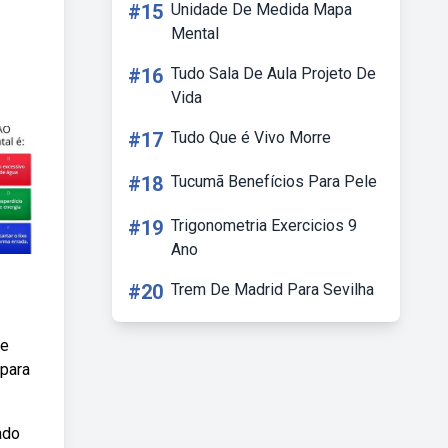
#15
Unidade De Medida Mapa
Mental
#16
Tudo Sala De Aula Projeto De
Vida
#17
Tudo Que é Vivo Morre
#18
Tucumã Benefícios Para Pele
#19
Trigonometria Exercicios 9
Ano
#20
Trem De Madrid Para Sevilha
de
 para
ado