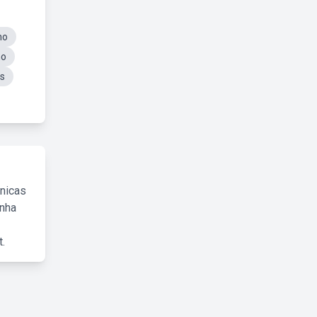
no
no
is
cnicas
inha
.