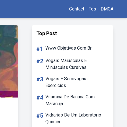
Contact
Tos
DMCA
Top Post
#1
Www Objetivas Com Br
#2
Vogais Maiúsculas E
Minúsculas Cursivas
#3
Vogais E Semivogais
Exercicios
#4
Vitamina De Banana Com
Maracujá
#5
Vidrarias De Um Laboratorio
Quimico