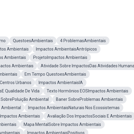
umo
QuestoesAmbientais
4 ProblemasAmbientais
tos Ambientais
Impactos AmbientaisAntrópicos
os Ambientais
ProjetoImpactos Ambientais
actos Ambientais
Atividade Sobre ImpactosDas Atividades Human
mbientais
Em Tempo QuestoesAmbientais
Centros Urbanos
Impactos AmbientaisIA
sE Qualidade De Vida
Texto Hormônios EOSImpactos Ambientais
 SobrePoluição Ambiental
Baner SobreProblemas Ambientais
 Ambiental
Impactos AmbientaisNaturais Nos Ecossistemas
 Impactos Ambientais
Avaliação Dos ImpactosSociais E Ambientais
bientais
Mapa MentalSobre Impactos Ambientais
Ambientais
Impactos AmbientaisPositivos