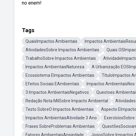
no enem!
Tags
QuaisImpactos Ambientais
Impactos AmbientaisRes
AtividadesSobre Impactos Ambientais
Quais OSImpac
TrabalhoSobre Impactos Ambientais
AtividadeImpact
Impactos AmbientaisNatureza
A Urbanização EOSImp
Ecossistema EImpactos Ambientais
TítuloImpactos A
Efeitos Sociais EAmbientais
Impactos AmbientaisNos 
3 Impactos AmbientaisNegativos
Questoes Ambientai
Redação Nota MilSobre Impacto Ambiental
Atividades
Testo SobreO Impactos Ambientais
Aspecto EImpacto
Impactos AmbientaisAtividade 3 Ano
ExercíciosSobre
Frases SobreProblemas Ambientais
QuestõesSocioam
Fatores AmbientaisAnsiedade
JogosSobre Impactos 