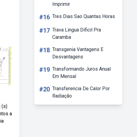
Imprimir
#16
Tres Dias Sao Quantas Horas
#17
Trava Lingua Dificil Pra
Caramba
#18
Transgenia Vantagens E
Desvantagens
#19
Transformando Juros Anual
Em Mensal
#20
Transferencia De Calor Por
Radiação
 (s)
ntos a
ia