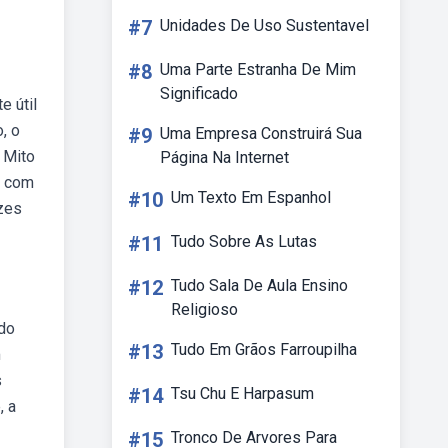
#7
Unidades De Uso Sustentavel
#8
Uma Parte Estranha De Mim
Significado
e útil
, o
#9
Uma Empresa Construirá Sua
 Mito
Página Na Internet
, com
#10
Um Texto Em Espanhol
zzes
#11
Tudo Sobre As Lutas
#12
Tudo Sala De Aula Ensino
Religioso
odo
#13
Tudo Em Grãos Farroupilha
m
s
#14
Tsu Chu E Harpasum
, a
#15
Tronco De Arvores Para