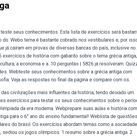
iga
teste seus conhecimentos. Esta lista de exercícios será bastant
 do. Webo tema é bastante cobrado nos vestibulares e, por isso
ue já caíram em provas de diversas bancas do país, inclusive no.
exercícios de história com gabarito sobre o tema grécia antiga
 cultura, a economia e a. 10 perguntas | 5826 já resolveram. Qui
ades. Webteste seus conhecimentos sobre a grécia antiga com
losofia. Veja as respostas no final da página e compare com os.
as civilizações mais influentes da história, tendo deixado um
stes exercícios para testar os seus conhecimentos sobre o perí
. Olimpíada da era moderna. Webprepare suas aulas e história co
antiga para o 6° ano do ensino fundamental! Weblista de questõe
bulares do brasil. Os exercícios abordam temas como a sociedade
16, sediou os jogos olímpicos. 1 resumo sobre a grécia antiga. 2