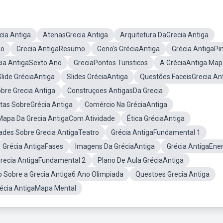
cia Antiga
AtenasGrecia Antiga
Arquitetura DaGrecia Antiga
go
Grecia AntigaResumo
Geno's GréciaAntiga
Grécia AntigaPi
cia AntigaSexto Ano
GreciaPontos Turisticos
A GréciaAntiga Map
Slide GréciaAntiga
Slides GréciaAntiga
Questões FaceisGrecia An
bre Grecia Antiga
Construçoes AntigasDa Grecia
tas SobreGrécia Antiga
Comércio Na GréciaAntiga
Mapa Da Grecia AntigaCom Atividade
Ética GréciaAntiga
dades Sobre Grecia AntigaTeatro
Grécia AntigaFundamental 1
Grécia AntigaFases
Imagens Da GréciaAntiga
Grécia AntigaEn
Grecia AntigaFundamental 2
Plano De Aula GréciaAntiga
o Sobre a Grecia Antiga6 Ano Olimpiada
Questoes Grecia Antiga
écia AntigaMapa Mental