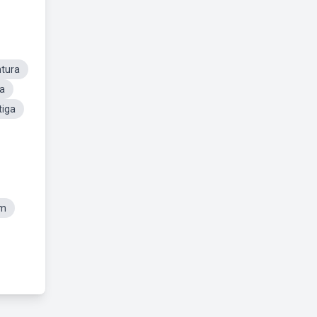
ntura
a
tiga
em