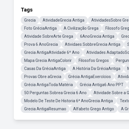
Tags
Grecia
AtividadeGrecia Antiga
AtividadesSobre Gre
Foto GréciaAntiga
A Civilização Grega
Filosofo Gre
Atividade SobreArte Grega
6AnoGrecia Antiga
Gre
Prova 6 AnoGrecia
Atividaes SobbreGrecia Antiga
Grecia AntigaAtividade 6º Ano
Atividades AdaptadoSo
Mapa Grecia AntigaColorir
Filosofos Gregos
Pergun
Casas Da GréciaAntiga
A História Da GréciaAntiga
Provas Obre aGrecia
Grécia AntigaExercícios
Ativi
Grécia AntigaToda Matéria
Grécia Antiga6 Ano PPT
50 Perguntas Sobrea Grecia 6 Ano
Atividade Sobre a 
Modelo De Teste De Historia 6ª AnoGrecia Antiga
Text
Grecia AntigaResumao
Alfabeto Grego Antigo
A Gr