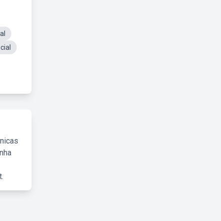
al
cial
cnicas
inha
.