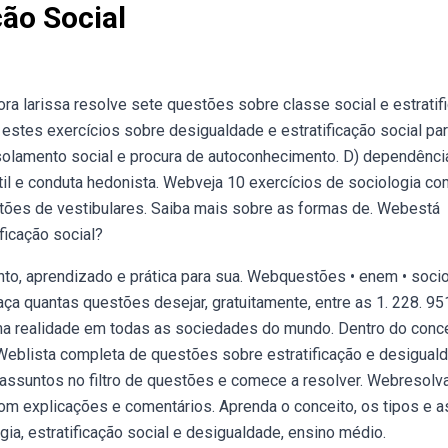
ção Social
a larissa resolve sete questões sobre classe social e estratif
 estes exercícios sobre desigualdade e estratificação social pa
solamento social e procura de autoconhecimento. D) dependênci
il e conduta hedonista. Webveja 10 exercícios de sociologia co
stões de vestibulares. Saiba mais sobre as formas de. Webestá
ficação social?
to, aprendizado e prática para sua. Webquestões • enem • socio
Faça quantas questões desejar, gratuitamente, entre as 1. 228. 95
 uma realidade em todas as sociedades do mundo. Dentro do conc
: Weblista completa de questões sobre estratificação e desigual
s assuntos no filtro de questões e comece a resolver. Webresolv
 com explicações e comentários. Aprenda o conceito, os tipos e a
ia, estratificação social e desigualdade, ensino médio.