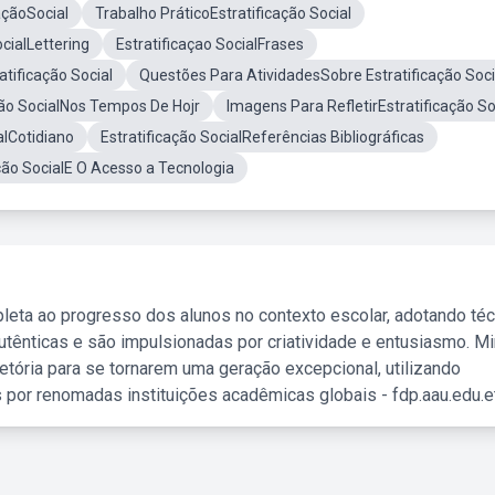
açãoSocial
Trabalho PráticoEstratificação Social
ocialLettering
Estratificaçao SocialFrases
atificação Social
Questões Para AtividadesSobre Estratificação Soci
ção SocialNos Tempos De Hojr
Imagens Para RefletirEstratificação So
alCotidiano
Estratificação SocialReferências Bibliográficas
ação SocialE O Acesso a Tecnologia
leta ao progresso dos alunos no contexto escolar, adotando té
tênticas e são impulsionadas por criatividade e entusiasmo. M
etória para se tornarem uma geração excepcional, utilizando
 por renomadas instituições acadêmicas globais - fdp.aau.edu.et