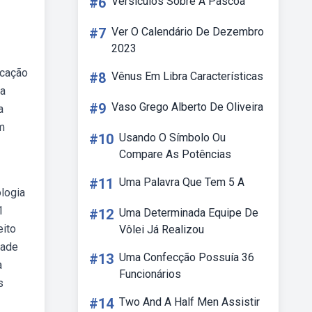
#6
Versiculos Sobre A Pascoa
#7
Ver O Calendário De Dezembro
2023
icação
#8
Vênus Em Libra Características
ra
#9
Vaso Grego Alberto De Oliveira
a
m
#10
Usando O Símbolo Ou
Compare As Potências
#11
Uma Palavra Que Tem 5 A
logia
1
#12
Uma Determinada Equipe De
eito
Vôlei Já Realizou
dade
#13
Uma Confecção Possuía 36
a
Funcionários
s
#14
Two And A Half Men Assistir