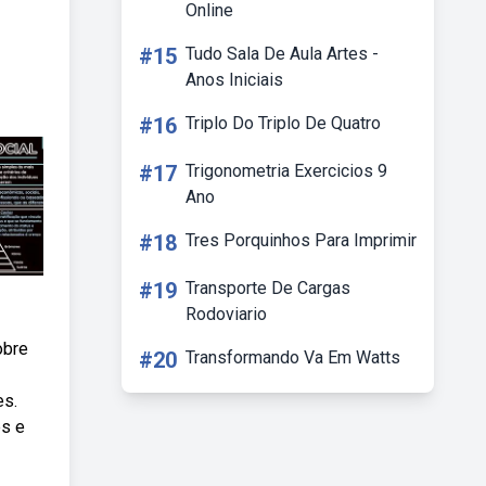
Online
#15
Tudo Sala De Aula Artes -
Anos Iniciais
#16
Triplo Do Triplo De Quatro
#17
Trigonometria Exercicios 9
Ano
#18
Tres Porquinhos Para Imprimir
#19
Transporte De Cargas
Rodoviario
obre
#20
Transformando Va Em Watts
es.
es e