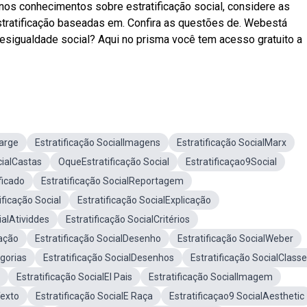
nos conhecimentos sobre estratificação social, considere as
stratificação baseadas em. Confira as questões de. Webestá
desigualdade social? Aqui no prisma você tem acesso gratuito a
harge
Estratificação SocialImagens
Estratificação SocialMarx
cialCastas
OqueEstratificação Social
Estratificaçao9Social
ficado
Estratificação SocialReportagem
ficação Social
Estratificação SocialExplicação
ialAtividdes
Estratificação SocialCritérios
cação
Estratificação SocialDesenho
Estratificação SocialWeber
egorias
Estratificação SocialDesenhos
Estratificação SocialClass
Estratificação SocialEl Pais
Estratificação SocialImagem
Texto
Estratificação SocialE Raça
Estratificaçao9 SocialAesthetic