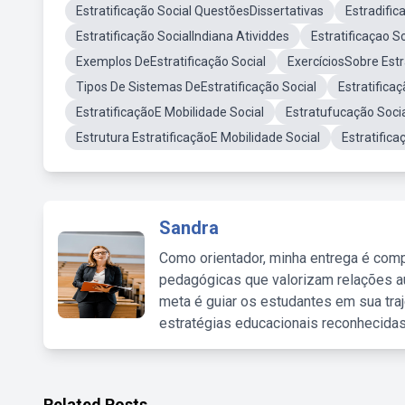
Estratificação Social QuestõesDissertativas
Estradific
Estratificação SocialIndiana Atividdes
Estratificaçao S
Exemplos DeEstratificação Social
ExercíciosSobre Estr
Tipos De Sistemas DeEstratificação Social
Estratifica
EstratificaçãoE Mobilidade Social
Estratufucação Soci
Estrutura EstratificaçãoE Mobilidade Social
Estratific
Sandra
Como orientador, minha entrega é comp
pedagógicas que valorizam relações au
meta é guiar os estudantes em sua traj
estratégias educacionais reconhecidas
Related Posts