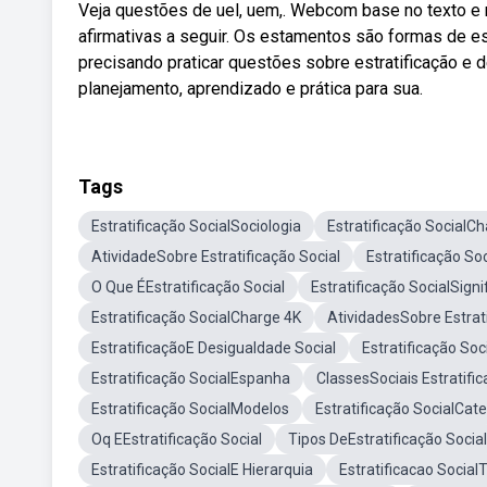
Veja questões de uel, uem,. Webcom base no texto e 
afirmativas a seguir. Os estamentos são formas de e
precisando praticar questões sobre estratificação e 
planejamento, aprendizado e prática para sua.
Tags
Estratificação SocialSociologia
Estratificação SocialC
AtividadeSobre Estratificação Social
Estratificação So
O Que ÉEstratificação Social
Estratificação SocialSigni
Estratificação SocialCharge 4K
AtividadesSobre Estrati
EstratificaçãoE Desigualdade Social
Estratificação Soc
Estratificação SocialEspanha
ClassesSociais Estratifi
Estratificação SocialModelos
Estratificação SocialCat
Oq EEstratificação Social
Tipos DeEstratificação Social
Estratificação SocialE Hierarquia
Estratificacao Social