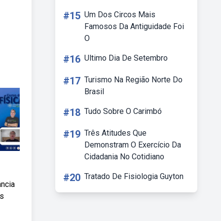
#15
Um Dos Circos Mais
Famosos Da Antiguidade Foi
O
#16
Ultimo Dia De Setembro
#17
Turismo Na Região Norte Do
Brasil
#18
Tudo Sobre O Carimbó
#19
Três Atitudes Que
Demonstram O Exercício Da
Cidadania No Cotidiano
#20
Tratado De Fisiologia Guyton
ância
es