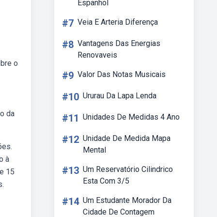
Espanhol
#7
Veia E Arteria Diferença
#8
Vantagens Das Energias
Renovaveis
obre o
#9
Valor Das Notas Musicais
#10
Ururau Da Lapa Lenda
ao da
#11
Unidades De Medidas 4 Ano
#12
Unidade De Medida Mapa
ões.
Mental
o à
#13
Um Reservatório Cilindrico
de 15
Esta Com 3/5
s.
#14
Um Estudante Morador Da
Cidade De Contagem