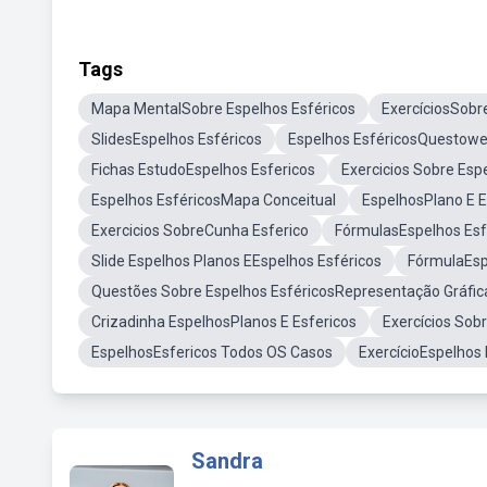
Tags
Mapa MentalSobre Espelhos Esféricos
ExercíciosSobr
SlidesEspelhos Esféricos
Espelhos EsféricosQuestow
Fichas EstudoEspelhos Esfericos
Exercicios Sobre Esp
Espelhos EsféricosMapa Conceitual
EspelhosPlano E E
Exercicios SobreCunha Esferico
FórmulasEspelhos Esf
Slide Espelhos Planos EEspelhos Esféricos
FórmulaEsp
Questões Sobre Espelhos EsféricosRepresentação Gráfic
Crizadinha EspelhosPlanos E Esfericos
Exercícios Sob
EspelhosEsfericos Todos OS Casos
ExercícioEspelhos 
Sandra