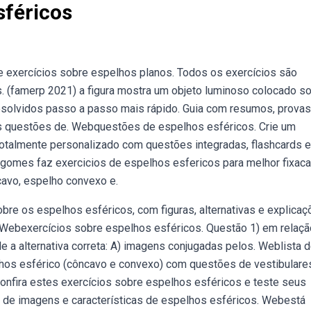
sféricos
exercícios sobre espelhos planos. Todos os exercícios são
s. (famerp 2021) a figura mostra um objeto luminoso colocado s
esolvidos passo a passo mais rápido. Guia com resumos, provas
 as questões de. Webquestões de espelhos esféricos. Crie um
otalmente personalizado com questões integradas, flashcards e
 gomes faz exercicios de espelhos esfericos para melhor fixac
cavo, espelho convexo e.
re os espelhos esféricos, com figuras, alternativas e explicaç
. Webexercícios sobre espelhos esféricos. Questão 1) em relaçã
 a alternativa correta: A) imagens conjugadas pelos. Weblista 
lhos esférico (côncavo e convexo) com questões de vestibulare
onfira estes exercícios sobre espelhos esféricos e teste seus
de imagens e características de espelhos esféricos. Webestá