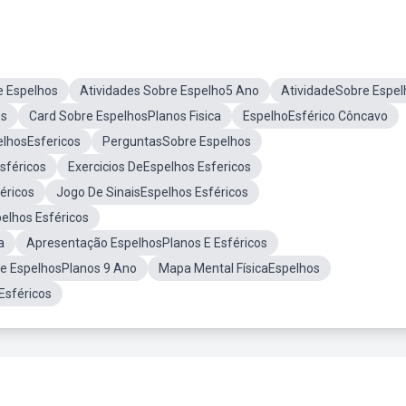
e Espelhos
Atividades Sobre Espelho5 Ano
AtividadeSobre Espel
es
Card Sobre EspelhosPlanos Fisica
EspelhoEsférico Côncavo
elhosEsfericos
PerguntasSobre Espelhos
sféricos
Exercicios DeEspelhos Esfericos
éricos
Jogo De SinaisEspelhos Esféricos
elhos Esféricos
a
Apresentação EspelhosPlanos E Esféricos
re EspelhosPlanos 9 Ano
Mapa Mental FísicaEspelhos
Esféricos