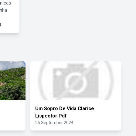
cnicas
inha
.
o
Um Sopro De Vida Clarice
Lispector Pdf
25 September 2024