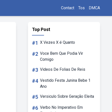
Contact
Tos
DMCA
Top Post
#1
X Vezes X é Quanto
#2
Voce Bem Que Podia Vir
Comigo
#3
Videos De Folias De Reis
#4
Vestido Festa Junina Bebe 1
Ano
#5
Versiculo Sobre Geração Eleita
#6
Verbo No Imperativo Em