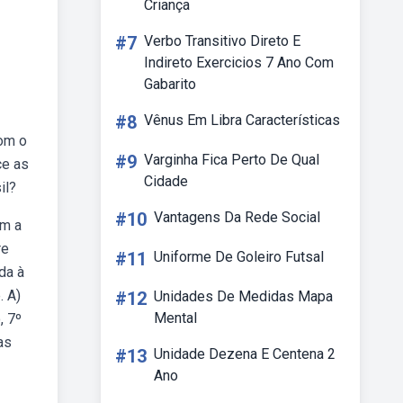
Criança
#7
Verbo Transitivo Direto E
Indireto Exercicios 7 Ano Com
Gabarito
#8
Vênus Em Libra Características
com o
#9
Varginha Fica Perto De Qual
ce as
Cidade
il?
#10
Vantagens Da Rede Social
om a
re
#11
Uniforme De Goleiro Futsal
da à
. A)
#12
Unidades De Medidas Mapa
Mental
, 7º
as
#13
Unidade Dezena E Centena 2
Ano