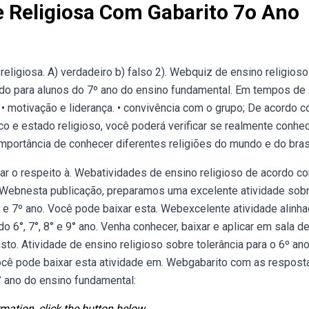
e Religiosa Com Gabarito 7o Ano
religiosa. A) verdadeiro b) falso 2). Webquiz de ensino religioso
tado para alunos do 7º ano do ensino fundamental. Em tempos de
os, • motivação e liderança. • convivência com o grupo; De acordo 
o e estado religioso, você poderá verificar se realmente conhe
mportância de conhecer diferentes religiões do mundo e do bras
ar o respeito à. Webatividades de ensino religioso de acordo c
. Webnesta publicação, preparamos uma excelente atividade sob
 e 7º ano. Você pode baixar esta. Webexcelente atividade alinha
 6°, 7°, 8° e 9° ano. Venha conhecer, baixar e aplicar em sala de
sto. Atividade de ensino religioso sobre tolerância para o 6º ano
Você pode baixar esta atividade em. Webgabarito com as respost
° ano do ensino fundamental:
mation, click the button below.