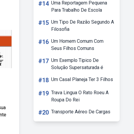
#14
Uma Reportagem Pequena
Para Trabalho De Escola
#15
Um Tipo De Razão Segundo A
Filosofia
#16
Um Homem Comum Com
Seus Filhos Comuns
#17
Um Exemplo Tipico De
Solução Supersaturada é
#18
Um Casal Planeja Ter 3 Filhos
#19
Trava Lingua O Rato Roeu A
Roupa Do Rei
sua
#20
Transporte Aéreo De Cargas
ente