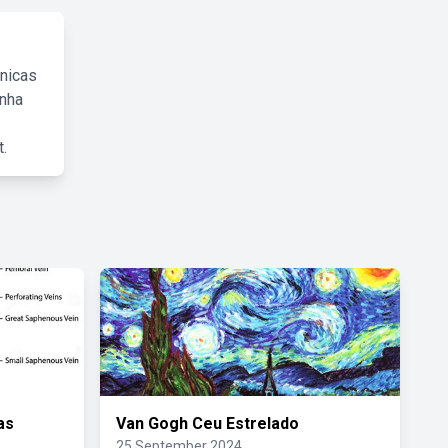
cnicas
inha
.
as
Van Gogh Ceu Estrelado
25 September 2024