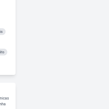
is
ito
cnicas
inha