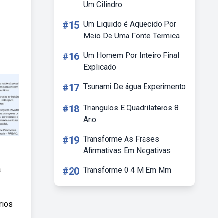
Um Cilindro
#15
Um Liquido é Aquecido Por
Meio De Uma Fonte Termica
#16
Um Homem Por Inteiro Final
Explicado
#17
Tsunami De água Experimento
#18
Triangulos E Quadrilateros 8
Ano
#19
Transforme As Frases
Afirmativas Em Negativas
a
#20
Transforme 0 4 M Em Mm
rios