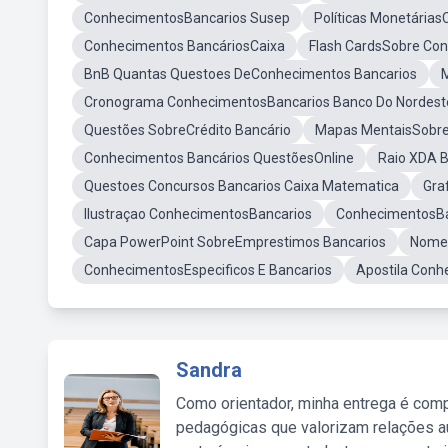
ConhecimentosBancarios Susep
Políticas Monetária
Conhecimentos BancáriosCaixa
Flash CardsSobre Co
BnB Quantas Questoes DeConhecimentos Bancarios
Cronograma ConhecimentosBancarios Banco Do Nordest
Questões SobreCrédito Bancário
Mapas MentaisSobre
Conhecimentos Bancários QuestõesOnline
Raio XDA 
Questoes Concursos Bancarios Caixa Matematica
Gra
Ilustraçao ConhecimentosBancarios
ConhecimentosBa
Capa PowerPoint SobreEmprestimos Bancarios
Nome 
ConhecimentosEspecificos E Bancarios
Apostila Conh
Sandra
Como orientador, minha entrega é comp
pedagógicas que valorizam relações au