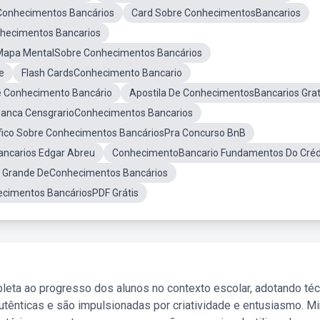
sConhecimentos Bancários
Card Sobre ConhecimentosBancarios
nhecimentos Bancarios
Mapa MentalSobre Conhecimentos Bancários
e
Flash CardsConhecimento Bancario
 Conhecimento Bancário
Apostila De ConhecimentosBancarios Grat
Banca CensgrarioConhecimentos Bancarios
fico Sobre Conhecimentos BancáriosPra Concurso BnB
ncarios Edgar Abreu
ConhecimentoBancario Fundamentos Do Créd
Grande DeConhecimentos Bancários
ecimentos BancáriosPDF Grátis
leta ao progresso dos alunos no contexto escolar, adotando té
tênticas e são impulsionadas por criatividade e entusiasmo. M