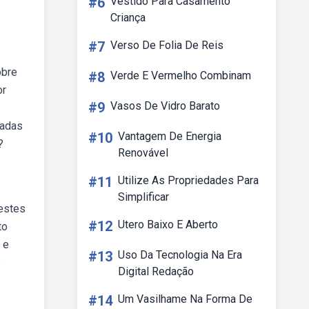
#6
Vestido Para Casamento
Criança
#7
Verso De Folia De Reis
obre
#8
Verde E Vermelho Combinam
or
#9
Vasos De Vidro Barato
tadas
#10
Vantagem De Energia
?
Renovável
#11
Utilize As Propriedades Para
Simplificar
nestes
#12
Utero Baixo E Aberto
to
 e
#13
Uso Da Tecnologia Na Era
e
Digital Redação
#14
Um Vasilhame Na Forma De