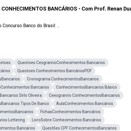
DE CONHECIMENTOS BANCÁRIOS - Com Prof. Renan Du
oncurso Banco do Brasil: ...
stoes
Questoes CesgranrioConhecimentos Bancarios
ários
Questoes Conhecimentos BancáriosPDF
sBancarios
Cronograma ConhecimentosBancarios
oConhecimentos Bancarios
ConhecimentosBancarios Básico
ncarios Sirlo Oliveira
Ceesgranrio ConhecimentosBancarios
Bancarios Tipos De Banco
AulaConhecimentos Bancários
imentosBancarios
FichasConhecimentos Bancários
ios Lettering
LivroSobre Conhecimentos Bancários
imentos Bancarios
Questões CPF ConhecimentosBancarios