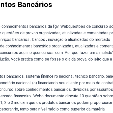
ntos Bancários
e conhecimentos bancários da fgv. Webquestões de concurso s
e questões de provas organizadas, atualizadas e comentadas p
viços bancários , bancos , inovação e atualidades do mercado
s de conhecimentos bancários organizadas, atualizadas e comen
 concursos aqui no qconcursos. com. Por que fazer um simulado
ção. Você pratica como se fosse o dia da prova, do jeito que a
s bancários, sistema financeiro nacional, técnico bancário, ba
netário nacional. (a) financiando seu cliente por meio de contra
oncurso sobre conhecimentos bancários, divididas por assuntos
ercado financeiro,. Webo documento discute 10 questões sobr
1, 2 e 3 indicam que os produtos bancários podem proporcionar
sgranrio, tanto para nível médio como superior da matéria