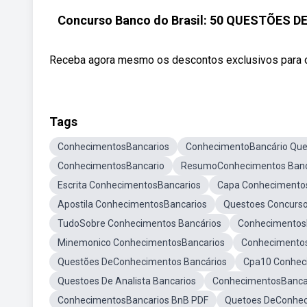
Concurso Banco do Brasil: 50 QUESTÕES 
Receba agora mesmo os descontos exclusivos para o C
Tags
ConhecimentosBancarios
ConhecimentoBancário Que
ConhecimentosBancario
ResumoConhecimentos Banc
Escrita ConhecimentosBancarios
Capa Conhecimento
Apostila ConhecimentosBancarios
Questoes Concurs
TudoSobre Conhecimentos Bancários
ConhecimentosBa
Minemonico ConhecimentosBancarios
Conhecimentos
Questões DeConhecimentos Bancários
Cpa10 Conhec
Questoes De Analista Bancarios
ConhecimentosBancar
ConhecimentosBancarios BnB PDF
Quetoes DeConhec