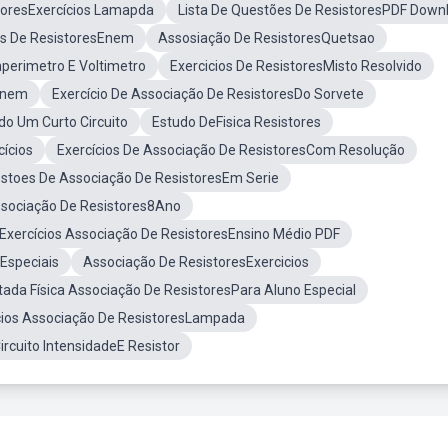
toresExercícios Lamapda
Lista De Questões De ResistoresPDF Down
os De ResistoresEnem
Assosiação De ResistoresQuetsao
erimetro E Voltimetro
Exercicios De ResistoresMisto Resolvido
 Enem
Exercício De Associação De ResistoresDo Sorvete
o Um Curto Circuito
Estudo DeFisica Resistores
ícios
Exercícios De Associação De ResistoresCom Resolução
stoes De Associação De ResistoresEm Serie
ssociação De Resistores8Ano
Exercícios Associação De ResistoresEnsino Médio PDF
Especiais
Associação De ResistoresExercicios
ada Física Associação De ResistoresPara Aluno Especial
cios Associação De ResistoresLampada
rcuito IntensidadeE Resistor