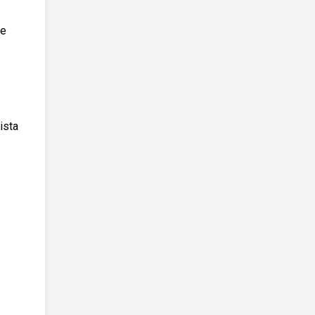
te
ista