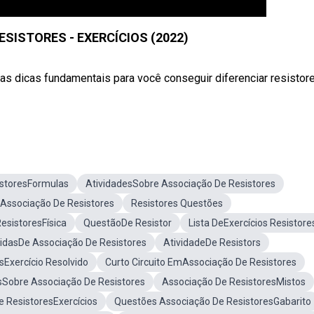
SISTORES - EXERCÍCIOS (2022)
uas dicas fundamentais para você conseguir diferenciar resisto
istoresFormulas
AtividadesSobre Associação De Resistores
Associação De Resistores
Resistores Questões
esistoresFísica
QuestãoDe Resistor
Lista DeExercícios Resistore
idasDe Associação De Resistores
AtividadeDe Resistors
sExercício Resolvido
Curto Circuito EmAssociação De Resistores
sSobre Associação De Resistores
Associação De ResistoresMistos
 ResistoresExercícios
Questões Associação De ResistoresGabarito