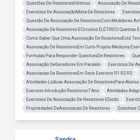
Questões De ResistoresElétricos
Associação De Resis
Exercícios De AssociaçãoMista De Resistores
Exercíci
Questão De Associação De ResistoresCom Medidores Amp
Associação De Resistores ECircuitos ELÉTRICO Questao
Como Saber Que Uma Associação De ResistoresEstá Tend
Associação De ResistoresEm Curto Projeto Medicina Exerc
Formulas Para Responder QuestoesDe Resistores
Que
Associação DeGeradores Em Paralelo
Exercícios De A
Associacao De ResistoresEm Serie Exercicio R1 R2 R3
Atividades Lúdicas Associação De ResistoresPara Alunos 
Exercicio Introdução Resistores7 Ano
Atividades Adapt
Exercicios De Associação De Resistores EDiodo
Exercí
Propriedades DeAssociacao De Resistores
Questoes Ci
Sandra