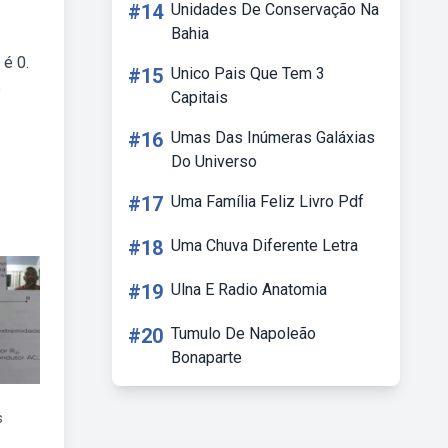
#14
Unidades De Conservação Na
Bahia
 é 0.
#15
Unico Pais Que Tem 3
e
Capitais
#16
Umas Das Inúmeras Galáxias
Do Universo
#17
Uma Família Feliz Livro Pdf
#18
Uma Chuva Diferente Letra
#19
Ulna E Radio Anatomia
#20
Tumulo De Napoleão
Bonaparte
s