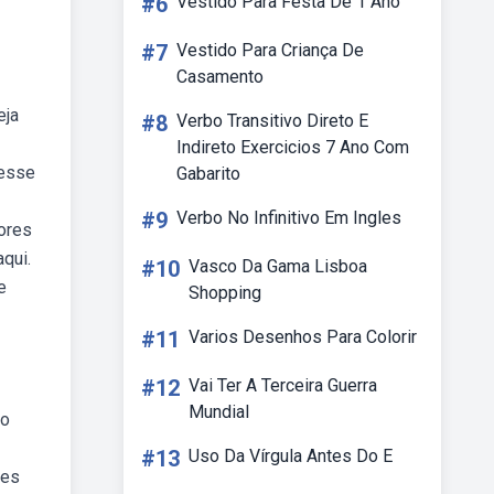
#6
Vestido Para Festa De 1 Ano
#7
Vestido Para Criança De
Casamento
eja
#8
Verbo Transitivo Direto E
Indireto Exercicios 7 Ano Com
 esse
Gabarito
#9
Verbo No Infinitivo Em Ingles
tores
qui.
#10
Vasco Da Gama Lisboa
e
Shopping
#11
Varios Desenhos Para Colorir
#12
Vai Ter A Terceira Guerra
Mundial
no
#13
Uso Da Vírgula Antes Do E
res