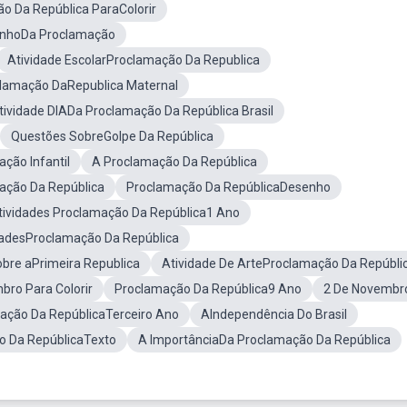
o Da República ParaColorir
nhoDa Proclamação
Atividade EscolarProclamação Da Republica
clamação DaRepublica Maternal
tividade DIADa Proclamação Da República Brasil
Questões SobreGolpe Da República
ção Infantil
A Proclamação Da República
ação Da República
Proclamação Da RepúblicaDesenho
tividades Proclamação Da República1 Ano
dadesProclamação Da República
obre aPrimeira Republica
Atividade De ArteProclamação Da Repúbli
bro Para Colorir
Proclamação Da República9 Ano
2 De Novembr
ação Da RepúblicaTerceiro Ano
AIndependência Do Brasil
o Da RepúblicaTexto
A ImportânciaDa Proclamação Da República