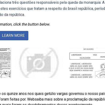
relaciona três questões responsáveis pela queda da monarquia: A
estes exercícios que tratam a respeito do brasil república, perío
ão da república.
mation, click the button below.
LEARN MORE
 os quinze anos nos quais getúlio vargas governou o nosso paí
 foram feitas por. Websaiba mais sobre a proclamação da repúbl
eja quais foram os desdobramentos desse acontecimento.