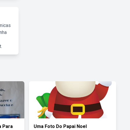
cnicas
inha
.
 Para
Uma Foto Do Papai Noel