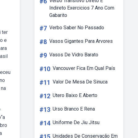
#6
Verbo Transitivo Direto E
Indireto Exercicios 7 Ano Com
Gabarito
#7
Verbo Saber No Passado
 ter
o e
#8
Vasos Gigantes Para Arvores
ara
#9
Vasos De Vidro Barato
asil
#10
Vancouver Fica Em Qual País
teceu
 no
#11
Valor De Mesa De Sinuca
 na
#12
Utero Baixo E Aberto
#13
Urso Branco E Rena
e
b“a
#14
Uniforme De Jiu Jitsu
mbro
a
#15
Unidades De Conservação Em