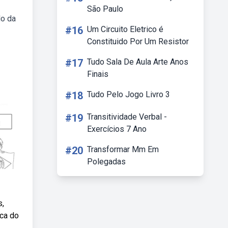
São Paulo
do da
#16
Um Circuito Eletrico é
Constituido Por Um Resistor
#17
Tudo Sala De Aula Arte Anos
Finais
#18
Tudo Pelo Jogo Livro 3
#19
Transitividade Verbal -
Exercícios 7 Ano
#20
Transformar Mm Em
Polegadas
s,
ica do