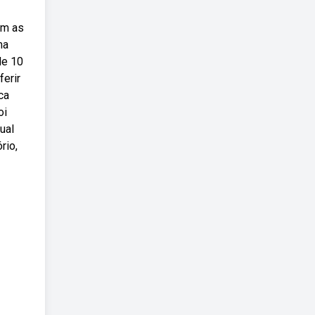
am as
ma
de 10
ferir
ca
oi
ual
rio,