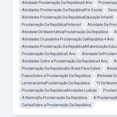
Atividade Proclamação Da República3 Ano
Proclamaçã
Atividades Proclamação Da RepúblicaPré-Escola
Dese
Atividades Proclamação Da RepúblicaEducação Infantil
Proclamação Da RepúblicaPinterest
Atividade Da Pro
Atividade De MatemáticaProclamação Da República
A
Atividades Cruzadinha Proclamação DaRepublica 4 Ano
Atividades Proclamação Da RepúblicaAlfabetização Educa
Proclamação Da República5 Ano
Atividade DeProclam
Atividades Sobre a Proclamação Da República3 Ano
A
Proclamação Da RepúblicaDo Brasil Para Colorir
Ativi
FrasesSobre a Proclamação Da República
Atividade S
LembrancinhaProclamação Da República
15 De Novem
Proclamação Da RepúblicaAtividades Ludicas
Proclam
A HistóriaDa Proclamação Da República
A Proclamaçã
CartazSobre a Proclamação Da República