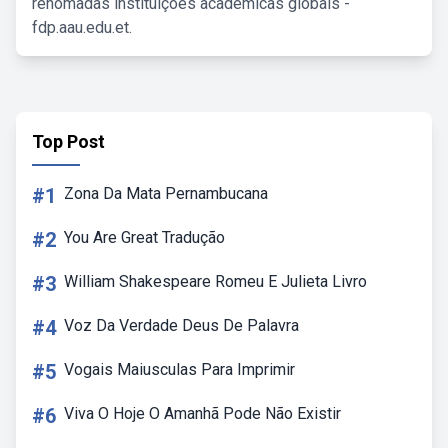
renomadas instituições acadêmicas globais -
fdp.aau.edu.et.
Top Post
#1
Zona Da Mata Pernambucana
#2
You Are Great Tradução
#3
William Shakespeare Romeu E Julieta Livro
#4
Voz Da Verdade Deus De Palavra
#5
Vogais Maiusculas Para Imprimir
#6
Viva O Hoje O Amanhã Pode Não Existir