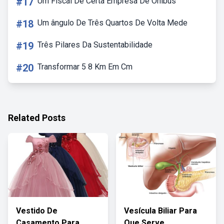
#17
Um Fiscal De Certa Empresa De Onibus
#18
Um ângulo De Três Quartos De Volta Mede
#19
Três Pilares Da Sustentabilidade
#20
Transformar 5 8 Km Em Cm
Related Posts
Vestido De
Vesícula Biliar Para
Casamento Para
Que Serve