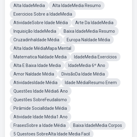
Alta IdadeMedia
Alta IdadeMedia Resumo
Exercicios Sobre a IdadeMedia
AtividadeSobre Idade Média
Arte Da IdadeMedia
Inquisição IdadeMedia
Baixa IdadeMedia Resumo
CruzadinhaIdade Média
Europa NaIdade Média
Alta Idade MédiaMapa Mental
Matematica NaIdade Media
IdadeMedia Exercícios
Alta E Baixa Idade Media
IdadeMedia 6º Ano
Amor NaIdade Média
DivisãoDa Idade Média
AtividadesIdade Média
Idade MédiaResumo Enem
Questões Idade Média6 Ano
Questões SobreFeudalismo
Pirâmide SocialIdade Média
Atividade Idade Média1 Ano
FrasesSobre a Idade Média
Baixa IdadeMedia Corpos
5 Questoes SobreAlta Idade Media Facil