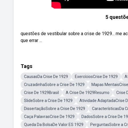
5 questõe
questões de vestibular sobre a crise de 1929... me 
que errar ...
Tags
CausasDa Crise De 1929
ExercíciosCrise De 1929
A
CruzadinhaSobre a Crise De 1929
Mapas MentaisCrise
Crise De 1929Brasil
A Crise De 1929Resumo
Crise
SlideSobre a Crise De 1929
Atividade AdaptadaCrise 
DissertaçãoSobre a Crise De 1929
CaracterísticasDa C
Caça PalavrasCrise De 1929
DadosSobre a Crise De 1
Queda Da BolsaDe Valor ES 1929
PerguntasSobre a Cr