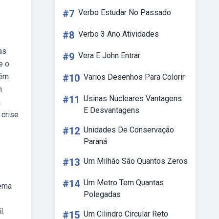
#7
Verbo Estudar No Passado
#8
Verbo 3 Ano Atividades
as
#9
Vera E John Entrar
e o
bém
#10
Varios Desenhos Para Colorir
m
#11
Usinas Nucleares Vantagens
a
E Desvantagens
 crise
#12
Unidades De Conservação
Paraná
#13
Um Milhão São Quantos Zeros
#14
Um Metro Tem Quantas
tema
Polegadas
l.
#15
Um Cilindro Circular Reto