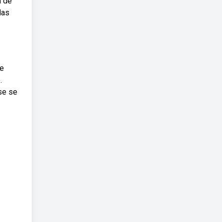
a de
das
te
.
se se