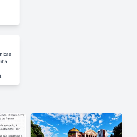
cnicas
inha
.