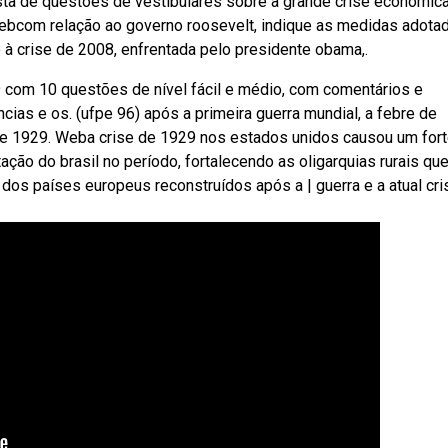
sta de questões de vestibulares sobre a grande crise econômic
Webcom relação ao governo roosevelt, indique as medidas adota
o à crise de 2008, enfrentada pelo presidente obama,.
com 10 questões de nível fácil e médio, com comentários e
ias e os. (ufpe 96) após a primeira guerra mundial, a febre de
e 1929. Weba crise de 1929 nos estados unidos causou um for
ção do brasil no período, fortalecendo as oligarquias rurais que
 dos países europeus reconstruídos após a | guerra e a atual cri