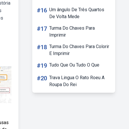
tória
#16
Um ângulo De Três Quartos
s
De Volta Mede
es
#17
Turma Do Chaves Para
Imprimir
#18
Turma Do Chaves Para Colorir
E Imprimir
#19
Tudo Que Ou Tudo O Que
#20
Trava Lingua O Rato Roeu A
Roupa Do Rei
ausas