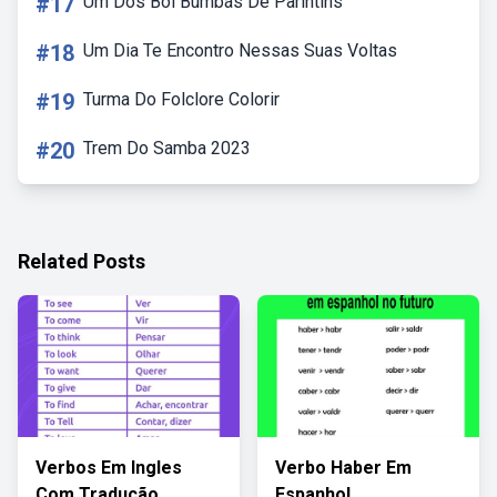
#17
Um Dos Boi Bumbás De Parintins
#18
Um Dia Te Encontro Nessas Suas Voltas
#19
Turma Do Folclore Colorir
#20
Trem Do Samba 2023
Related Posts
Verbos Em Ingles
Verbo Haber Em
Com Tradução
Espanhol