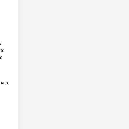
is
nto
em
país.