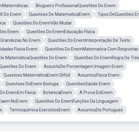
mMatemáticas
Blogueiro ProfissionalQuestões Do Enem
 X Do Enem
Questoes De MatematicaEnem
Tipos DeQuestões 
ica
Questões Do EnemVão Mudar
tões Enem
Questões Do EnemEducação Física
 Grandezas No Enem
Questões Do EnemInterpretação De Texto
idades Fisica Enem
Questões Do EnemMatematica Com Respostas
 De MatemáticaQuestões Do Enem
Questões Do EnemRegra De Trê
mQuestões Do Enem
AssuntoDe Porcentagem Imagem Enem
Questoes MatemáticaEnem Difícil
AssuntosFísica Enem
Questoes DoEnem Biologia
QuestõesSaúde Enem
 Do EnemEm Fisica
BotanicaEnem
A Prova DoEnem
 Caem NoEnem
Questões Do EnemFunções Da Linguagem
s
Termoquímica ExercíciosEnem
AssuntosDe Portugues