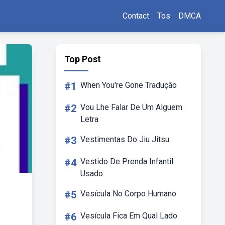
Contact
Tos
DMCA
Top Post
#1
When You're Gone Tradução
#2
Vou Lhe Falar De Um Alguem
Letra
#3
Vestimentas Do Jiu Jitsu
#4
Vestido De Prenda Infantil
Usado
#5
Vesícula No Corpo Humano
#6
Vesícula Fica Em Qual Lado