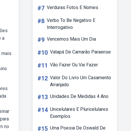
#7
Verduras Fotos E Nomes
#8
Verbo To Be Negativo E
Interrogativo
tões
e a
#9
Vencemos Mais Um Dia
#10
Vatapá De Camarão Paraense
m mais
#11
Vão Fazer Ou Vai Fazer
sino
#12
Valor Do Livro Um Casamento
Arranjado
ores
ada
#13
Unidades De Medidas 4 Ano
#14
Unicelulares E Pluricelulares
einar
Exemplos
bpara
am no
#15
Uma Poesia De Oswald De