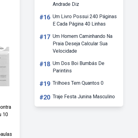
Andrade Diz
#16
Um Livro Possui 240 Páginas
E Cada Página 40 Linhas
#17
Um Homem Caminhando Na
Praia Deseja Calcular Sua
Velocidade
#18
Um Dos Boi Bumbás De
Parintins
#19
Trilhoes Tem Quantos 0
#20
Traje Festa Junina Masculino
ontra
u 10
oaulas