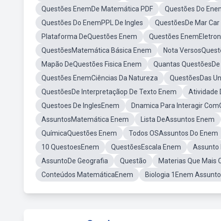
Questões EnemDe Matemática PDF
Questões Do Ene
Questões Do EnemPPL De Ingles
QuestõesDe Mar Car
Plataforma DeQuestões Enem
Questões EnemEletron
QuestõesMatemática Básica Enem
Nota VersosQues
Mapão DeQuestões Fisica Enem
Quantas QuestõesDe
Questões EnemCiências Da Natureza
QuestõesDas Un
QuestõesDe Interpretaçãop De Texto Enem
Atividade
Questoes De InglesEnem
Dnamica Para Interagir Co
AssuntosMatemática Enem
Lista DeAssuntos Enem
QuímicaQuestões Enem
Todos OSAssuntos Do Enem
10 QuestoesEnem
QuestõesEscala Enem
Assunto
AssuntoDe Geografia
Questão
Materias Que Mais
Conteúdos MatemáticaEnem
Biologia 1Enem Assunto