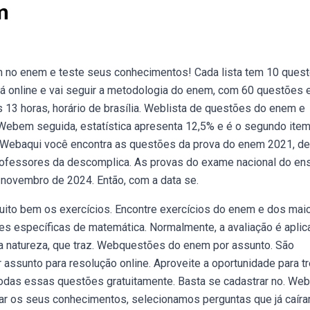
m
 no enem e teste seus conhecimentos! Cada lista tem 10 ques
á online e vai seguir a metodologia do enem, com 60 questões 
às 13 horas, horário de brasília. Weblista de questões do enem e
. Webem seguida, estatística apresenta 12,5% e é o segundo ite
a. Webaqui você encontra as questões da prova do enem 2021, de
rofessores da descomplica. As provas do exame nacional do en
novembro de 2024. Então, com a data se.
ito bem os exercícios. Encontre exercícios do enem e dos mai
s específicas de matemática. Normalmente, a avaliação é aplic
a natureza, que traz. Webquestões do enem por assunto. São
assunto para resolução online. Aproveite a oportunidade para tr
das essas questões gratuitamente. Basta se cadastrar no. We
ar os seus conhecimentos, selecionamos perguntas que já caír