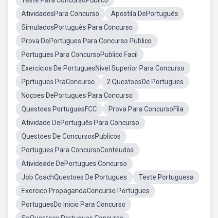
Teste Para ConcursoPúblico
AtividadesPara Concurso
Apostila DePortuguês
SimuladosPortuguês Para Concurso
Prova DePortugues Para Concurso Publico
Portugues Para ConcursoPublico Facil
Exercicios De PortuguesNivel Superior Para Concurso
Pprtugues PraConcurso
2 QuestoesDe Portugues
Noçoes DePortugues Para Concurso
Questoes PortuguesFCC
Prova Para ConcursoFila
Atividade DePortuguês Para Concurso
Questoes De ConcursosPublicos
Portugues Para ConcursoConteudos
Ativideade DePortugues Concurso
Job CoachQuestoes De Portugues
Teste Portuguesa
Exercico PropagandaConcurso Portugues
PortuguesDo Inicio Para Concurso