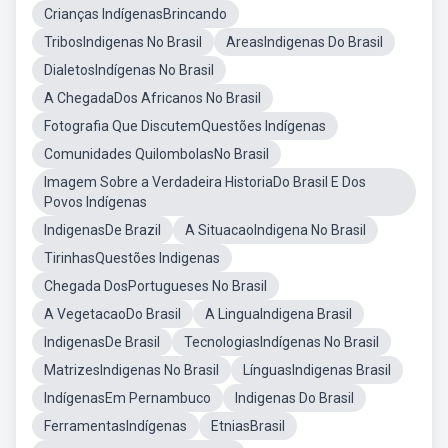
Crianças IndígenasBrincando
TribosIndigenas No Brasil
AreasIndigenas Do Brasil
DialetosIndígenas No Brasil
A ChegadaDos Africanos No Brasil
Fotografia Que DiscutemQuestões Indígenas
Comunidades QuilombolasNo Brasil
Imagem Sobre a Verdadeira HistoriaDo Brasil E Dos
Povos Indígenas
IndigenasDe Brazil
A SituacaoIndigena No Brasil
TirinhasQuestões Indigenas
Chegada DosPortugueses No Brasil
A VegetacaoDo Brasil
A LinguaIndigena Brasil
IndigenasDe Brasil
TecnologiasIndígenas No Brasil
MatrizesIndigenas No Brasil
LínguasIndigenas Brasil
IndígenasEm Pernambuco
Indigenas Do Brasil
FerramentasIndígenas
EtniasBrasil