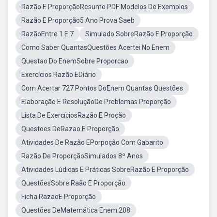
Razão E ProporçãoResumo PDF Modelos De Exemplos
Razão E Proporção5 Ano Prova Saeb
RazãoEntre 1 E 7
Simulado SobreRazão E Proporção
Como Saber QuantasQuestões Acertei No Enem
Questao Do EnemSobre Proporcao
Exercícios Razão EDiário
Com Acertar 727 Pontos DoEnem Quantas Questões
Elaboração E ResoluçãoDe Problemas Proporção
Lista De ExercíciosRazão E Proção
Questoes DeRazao E Proporção
Atividades De Razão EPorpoção Com Gabarito
Razão De ProporçãoSimulados 8º Anos
Atividades Lúdicas E Práticas SobreRazão E Proporção
QuestõesSobre Raão E Proporção
Ficha RazaoE Proporção
Questões DeMatemática Enem 208