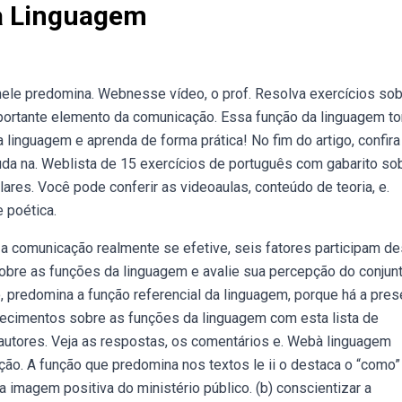
a Linguagem
ele predomina. Webnesse vídeo, o prof. Resolva exercícios so
ortante elemento da comunicação. Essa função da linguagem to
inguagem e aprenda de forma prática! No fim do artigo, confira
uda na. Weblista de 15 exercícios de português com gabarito so
res. Você pode conferir as videoaulas, conteúdo de teoria, e.
e poética.
 a comunicação realmente se efetive, seis fatores participam d
bre as funções da linguagem e avalie sua percepção do conjun
, predomina a função referencial da linguagem, porque há a pre
ecimentos sobre as funções da linguagem com esta lista de
e autores. Veja as respostas, os comentários e. Webà linguagem
o. A função que predomina nos textos le ii o destaca o “como”
imagem positiva do ministério público. (b) conscientizar a