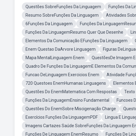
Questões SobreFunções Da Linguagem
Funções Da Li
Resumo SobreFunções Da Linguagem
Atividades So
6Funções Da Linguagem
Funções Da LinguagemResu
Funções Da LinguagemResumo Quer Que Desenhe
Li
Elementos Da Comunicação EFunções Da Linguagem
Enem Questao DaArvore Linguagem
Figuras DeLingu
Mapa MentalLinguagem Enem
QuestõesDe Imagem 
Quadro De Funções Da LinguagemE Elementos Da Comun
Funcao DeLinguagem Exercicios Enem
Atividade Fun
720 Questoes EnemHumanas Linguagens
Elementos 
Questões Do EnemMatematica Com Respostas
Texto
Funções Da LinguagemEnsino Fundamental
Funcoes 
Questões Do EnemSobre Miscigenação Charge
Quest
Exercícios Funções Da LinguagemPDF
Lingua E Ling
Imagens Cartazes Saúde SobreFunções Da Linguagem En
Funções De Linguagem EnemResumo
Funções De Lin