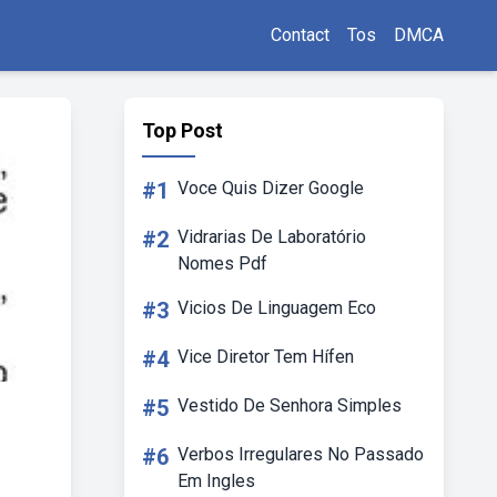
Contact
Tos
DMCA
Top Post
#1
Voce Quis Dizer Google
#2
Vidrarias De Laboratório
Nomes Pdf
#3
Vicios De Linguagem Eco
#4
Vice Diretor Tem Hífen
#5
Vestido De Senhora Simples
#6
Verbos Irregulares No Passado
Em Ingles