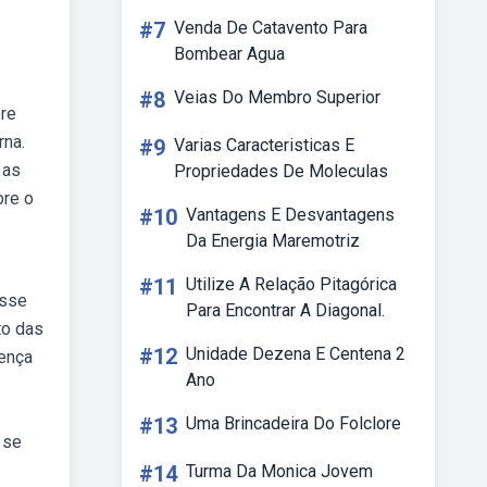
#7
Venda De Catavento Para
Bombear Agua
#8
Veias Do Membro Superior
bre
rna.
#9
Varias Caracteristicas E
 as
Propriedades De Moleculas
bre o
#10
Vantagens E Desvantagens
Da Energia Maremotriz
#11
Utilize A Relação Pitagórica
esse
Para Encontrar A Diagonal.
to das
#12
Unidade Dezena E Centena 2
sença
Ano
#13
Uma Brincadeira Do Folclore
 se
#14
Turma Da Monica Jovem