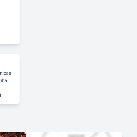
cnicas
inha
.