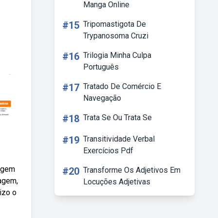
Manga Online
#15
Tripomastigota De
Trypanosoma Cruzi
#16
Trilogia Minha Culpa
Português
#17
Tratado De Comércio E
Navegação
#18
Trata Se Ou Trata Se
#19
Transitividade Verbal
Exercícios Pdf
uagem
#20
Transforme Os Adjetivos Em
agem,
Locuções Adjetivas
izo o