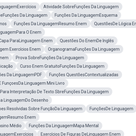
nguagemExercícios
Atividade SobreFunções Da Linguagem
breFunções Da Linguagem
Funções Da LinguagemEsquema
mos
Funções Da LinguagemResumo Enem
QuestõesDe Lógica 
nguagemPara O Enem
Capa ParaLinguagem Enem
Questões Do EnemDe Inglês
agem Exercícios Enem
OrganogramaFunções Da Linguagem
Enem
Prova SobreFunções Da Linguagem
icação
Curso Enem GratuitoFunções Da Linguagem
ções Da LinguagemPDF
Funções QuestõesContextualizadas
E FunçoesDa Linguagem Mini Livro
 Para Interpretação De Texto SbreFunções Da Linguagem
Da LinguagemDo Desenho
oes Resolvidas Sobre FunçãoDa Linguagem
FunçõesDe Linguagem
uagemResumo Enem
sino Médio
Funções Da LinguagemMapa Mental
guagemExercícios
Exercícios De Figuras DeLinguagem Enem