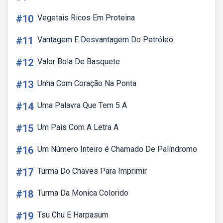
#10
Vegetais Ricos Em Proteina
#11
Vantagem E Desvantagem Do Petróleo
#12
Valor Bola De Basquete
#13
Unha Com Coração Na Ponta
#14
Uma Palavra Que Tem 5 A
#15
Um Pais Com A Letra A
#16
Um Número Inteiro é Chamado De Palíndromo
#17
Turma Do Chaves Para Imprimir
#18
Turma Da Monica Colorido
#19
Tsu Chu E Harpasum