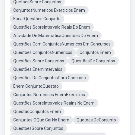
QuetoesSobre Conjuntos
ConjuntosNumericos Exercicios Enem
EpcarQuestões Conjunto
Questões SobreIntervalo Reais Do Enem
Atividade De MatemáticaQuestões Do Enem
Questões Com ConjuntosNumericos Em Concursos
Questoes ConjuntosNumericos
Conjuntos Enem
Questões Sobre Conjuntos
QuestõesDe Conjuntos
Questões EnemIntervalos
Questões De ConjuntosPara Concurso
Enem ConjuntoQuestao
Conjuntos Numericos EnemExercicios
Questões SobreIntervalos Reains No Enem
QuestãoConjuntos Enem
Conjuntos OQue Cai No Enem
Quetoes DeConjunto
QuestoesSobre Conjuntos