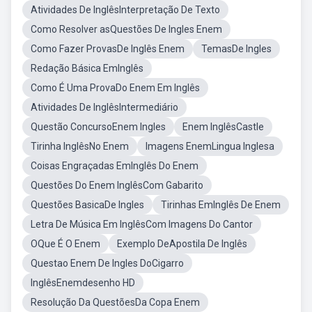
Atividades De InglêsInterpretação De Texto
Como Resolver asQuestões De Ingles Enem
Como Fazer ProvasDe Inglês Enem
TemasDe Ingles
Redação Básica EmInglês
Como É Uma ProvaDo Enem Em Inglês
Atividades De InglêsIntermediário
Questão ConcursoEnem Ingles
Enem InglêsCastle
Tirinha InglêsNo Enem
Imagens EnemLingua Inglesa
Coisas Engraçadas EmInglês Do Enem
Questões Do Enem InglêsCom Gabarito
Questões BasicaDe Ingles
Tirinhas EmInglês De Enem
Letra De Música Em InglêsCom Imagens Do Cantor
OQue É O Enem
Exemplo DeApostila De Inglês
Questao Enem De Ingles DoCigarro
InglêsEnemdesenho HD
Resolução Da QuestõesDa Copa Enem