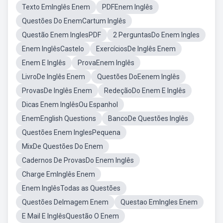
Texto EmInglês Enem
PDFEnem Inglês
Questões Do EnemCartum Inglês
Questão Enem InglesPDF
2 PerguntasDo Enem Ingles
Enem InglêsCastelo
ExercíciosDe Inglês Enem
Enem E Inglês
ProvaEnem Inglês
LivroDe Inglês Enem
Questões DoEenem Inglês
ProvasDe Inglês Enem
RedeçãoDo Enem E Inglês
Dicas Enem InglêsOu Espanhol
EnemEnglish Questions
BancoDe Questões Inglês
Questões Enem InglesPequena
MixDe Questões Do Enem
Cadernos De ProvasDo Enem Inglês
Charge EmInglês Enem
Enem InglêsTodas as Questões
Questões DeImagem Enem
Questao EmIngles Enem
E Mail E InglêsQuestão O Enem