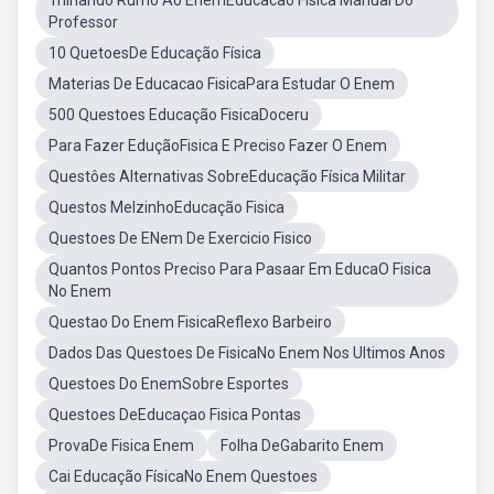
Trilhando Rumo Ao EnemEducacao Fisica Manual Do
Professor
10 QuetoesDe Educação Física
Materias De Educacao FisicaPara Estudar O Enem
500 Questoes Educação FisicaDoceru
Para Fazer EduçãoFisica E Preciso Fazer O Enem
Questôes Alternativas SobreEducação Física Militar
Questos MelzinhoEducação Fisica
Questoes De ENem De Exercicio Fisico
Quantos Pontos Preciso Para Pasaar Em EducaO Fisica
No Enem
Questao Do Enem FisicaReflexo Barbeiro
Dados Das Questoes De FisicaNo Enem Nos Ultimos Anos
Questoes Do EnemSobre Esportes
Questoes DeEducaçao Fisica Pontas
ProvaDe Fisica Enem
Folha DeGabarito Enem
Cai Educação FísicaNo Enem Questoes