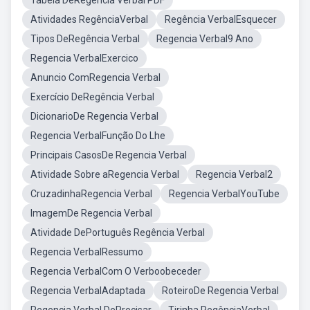
Tabela DeRegência Verbal PDF
Atividades RegênciaVerbal
Regência VerbalEsquecer
Tipos DeRegência Verbal
Regencia Verbal9 Ano
Regencia VerbalExercico
Anuncio ComRegencia Verbal
Exercício DeRegência Verbal
DicionarioDe Regencia Verbal
Regencia VerbalFunção Do Lhe
Principais CasosDe Regencia Verbal
Atividade Sobre aRegencia Verbal
Regencia Verbal2
CruzadinhaRegencia Verbal
Regencia VerbalYouTube
ImagemDe Regencia Verbal
Atividade DePortuguês Regência Verbal
Regencia VerbalRessumo
Regencia VerbalCom O Verboobeceder
Regencia VerbalAdaptada
RoteiroDe Regencia Verbal