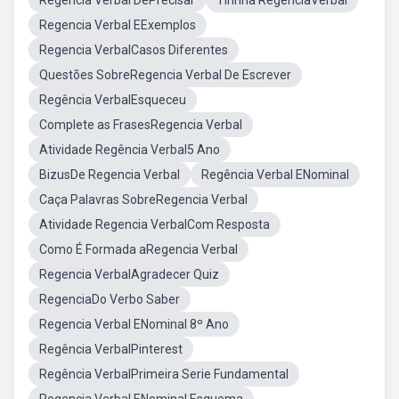
Regencia Verbal DePrecisar
Tirinha RegênciaVerbal
Regencia Verbal EExemplos
Regencia VerbalCasos Diferentes
Questões SobreRegencia Verbal De Escrever
Regência VerbalEsqueceu
Complete as FrasesRegencia Verbal
Atividade Regência Verbal5 Ano
BizusDe Regencia Verbal
Regência Verbal ENominal
Caça Palavras SobreRegencia Verbal
Atividade Regencia VerbalCom Resposta
Como É Formada aRegencia Verbal
Regencia VerbalAgradecer Quiz
RegenciaDo Verbo Saber
Regencia Verbal ENominal 8º Ano
Regência VerbalPinterest
Regência VerbalPrimeira Serie Fundamental