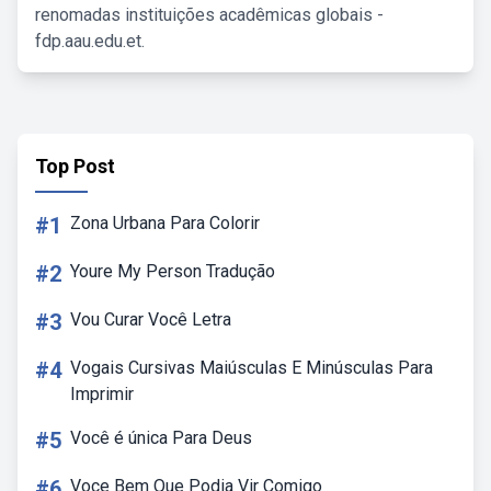
renomadas instituições acadêmicas globais -
fdp.aau.edu.et.
Top Post
#1
Zona Urbana Para Colorir
#2
Youre My Person Tradução
#3
Vou Curar Você Letra
#4
Vogais Cursivas Maiúsculas E Minúsculas Para
Imprimir
#5
Você é única Para Deus
#6
Voce Bem Que Podia Vir Comigo