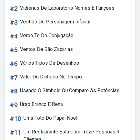
#2
Vidrarias De Laboratorio Nomes E Funções
#3
Vestido De Personagem Infantil
#4
Verbo To Do Conjugação
#5
Ventos De São Zacarias
#6
Vários Tipos De Desenhos
#7
Valor Do Dinheiro No Tempo
#8
Usando O Símbolo Ou Compare As Potências
#9
Urso Branco E Rena
#10
Uma Foto Do Papai Noel
#11
Um Restaurante Está Com Treze Pessoas 9
Clientes