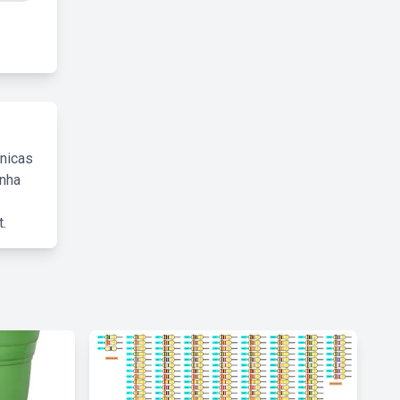
cnicas
inha
.