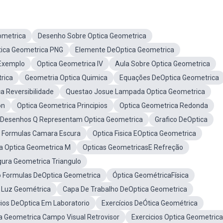
ometrica
Desenho Sobre Optica Geometrica
tica Geometrica PNG
Elemente DeOptica Geometrica
 Exemplo
Optica Geometrica IV
Aula Sobre Optica Geometrica
rica
Geometria Optica Quimica
Equações DeOptica Geometrica
a Reversibilidade
Questao Josue Lampada Optica Geometrica
on
Optica Geometrica Principios
Optica Geometrica Redonda
Desenhos Q Representam Optica Geometrica
Grafico DeOptica
a Formulas Camara Escura
Optica Fisica EOptica Geometrica
a Optica Geometrica M
Opticas GeometricasE Refreção
igura Geometrica Triangulo
o Formulas DeOptica Geometrica
Óptica GeométricaFísica
e Luz Geométrica
Capa De Trabalho DeOptica Geometrica
cios DeOptica Em Laboratorio
Exercícios DeÓtica Geométrica
ca Geometrica Campo Visual Retrovisor
Exercicios Optica Geometric