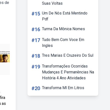
ões de
Suas Voltas
#15
Um De Nós Está Mentindo
Pdf
#16
Turma Da Mônica Nomes
#17
Tudo Bem Com Voce Em
Ingles
#18
Tres Marias E Cruzeiro Do Sul
#19
Transformações Ocorridas
Mudanças E Permanências Na
História 4 Ano Atividades
#20
Transforma Ml Em Litros
a
ira
u as