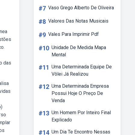
#7
Vaso Grego Alberto De Oliveira
#8
Valores Das Notas Musicais
ínea
#9
Vales Para Imprimir Pdf
estões
co.
#10
Unidade De Medida Mapa
Mental
io das
#11
Uma Determinada Equipe De
Vôlei Já Realizou
alisa
#12
Uma Determinada Empresa
vidas
Possui Hoje O Preço De
Venda
o)
#13
Um Homem Por Inteiro Final
rso
Explicado
mplar
nos
#14
Um Dia Te Encontro Nessas