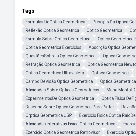
Tags
Formulas DeOptica Geometrica
Principio Da Optica Ge
Reflexão Optica Geometrica
Optico Geometrica
Op
Formula Sobre Optica Geometrica
Optica Geometrica
Optica Geometrica Exercicios
Absorção Optica Geomet
QuestõesSobre a Optica Geometrica
Optica Geometric
Refração Optica Geometrica
Optica Geometrica Newt
Optica Geometrica Ultravioleta
Optoca Geometrica
Campo DeVisão Optica Geometrica
Optica Geometric
Atividades Sobre Opticas Geometricas
Mapa Mental D
ExperimentosDe Óptica Geométrica
Optica Fisica DeF
Desenho Sobre Optica Geometrica Para Pintar
Revisã
Orptica Geometrica USP
Exercicio Fisica Optica RaioD
Atividades Interativas Fisica Optica Geometrica
Exerci
Exercicio Optica Geometrica Retrovisor
Exercicio Opti