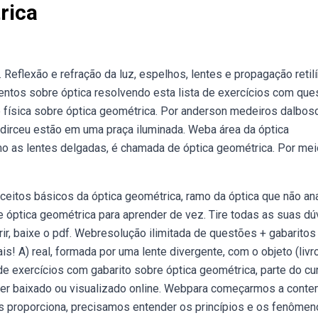
rica
 Reflexão e refração da luz, espelhos, lentes e propagação retil
ntos sobre óptica resolvendo esta lista de exercícios com qu
ísica sobre óptica geométrica. Por anderson medeiros dalbos
 dirceu estão em uma praça iluminada. Weba área da óptica
o as lentes delgadas, é chamada de óptica geométrica. Por me
ceitos básicos da óptica geométrica, ramo da óptica que não an
e óptica geométrica para aprender de vez. Tire todas as suas dú
ir, baixe o pdf. Webresolução ilimitada de questões + gabaritos
! A) real, formada por uma lente divergente, com o objeto (livr
de exercícios com gabarito sobre óptica geométrica, parte do cu
 ser baixado ou visualizado online. Webpara começarmos a conte
os proporciona, precisamos entender os princípios e os fenôme