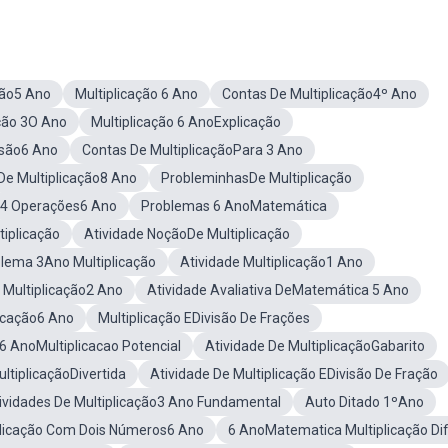
ção5 Ano
Multiplicação 6 Ano
Contas De Multiplicação4º Ano
ação 3O Ano
Multiplicação 6 AnoExplicação
isão6 Ano
Contas De MultiplicaçãoPara 3 Ano
De Multiplicação8 Ano
ProbleminhasDe Multiplicação
4 Operações6 Ano
Problemas 6 AnoMatemática
tiplicação
Atividade NoçãoDe Multiplicação
blema 3Ano Multiplicação
Atividade Multiplicação1 Ano
 Multiplicação2 Ano
Atividade Avaliativa DeMatemática 5 Ano
ocação6 Ano
Multiplicação EDivisão De Frações
6 AnoMultiplicacao Potencial
Atividade De MultiplicaçãoGabarito
ltiplicaçãoDivertida
Atividade De Multiplicação EDivisão De Fração
ividades De Multiplicação3 Ano Fundamental
Auto Ditado 1ºAno
plicação Com Dois Números6 Ano
6 AnoMatematica Multiplicação Difi