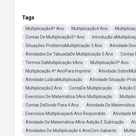
Tags
Multiplicação4º Ano
Multiplicação4 Ano
Multiplica
Contas De Multiplicação5º Ano
Introdução aMultiplic
Situações-ProblemaMultiplicação 3 Ano
Atividade Div
Atividades De TabuadaDe Multiplicação 5 Ano
Contas 
Termos DaMultiplicação 6Ano
Multiplicação3º Ano
Multiplicação 4º AnoPara Imprimir
Atividade SobreMul
Atividade LúdicaMultiplicação
Atividade Situação-Pro
Multiplicação2 Ano
ContaDe Multiplicação
Adição E
Exercícios De Matemática 5Ano Multiplicação
Multipli
Contas DeDividir Para 4 Ano
Atividade De Matemática 
Exercicios Multiplicaçao6 Ano Respondido
Atividade Mu
Atividade De Matemática 4Ano Adição E Subtração
At
Atividades De Multiplicação 6 AnoCom Gabarito
Multi