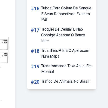
#16
Tubos Para Coleta De Sangue
E Seus Respectivos Exames
Pdf
#17
Troquei De Celular E Não
Consigo Acessar O Banco
Inter
#18
Tres Ilhas A B E C Aparecem
Num Mapa
#19
Transformando Taxa Anual Em
Mensal
#20
Tráfico De Animais No Brasil
.