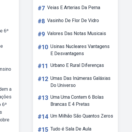
#7
Veias E Arterias Da Perna
#8
Vasinho De Flor De Vidro
de 6º
#9
Valores Das Notas Musicais
 e
#10
Usinas Nucleares Vantagens
E Desvantagens
#11
Urbano E Rural Diferenças
ensino
#12
Umas Das Inúmeras Galáxias
Do Universo
ndem a
uações
#13
Uma Urna Contem 6 Bolas
Brancas E 4 Pretas
o 6º
s
#14
Um Milhão São Quantos Zeros
sobre
#15
Tudo é Sala De Aula