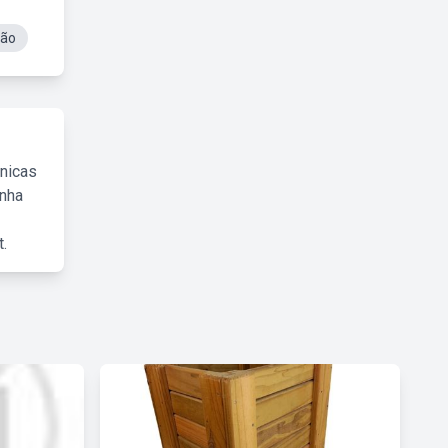
ção
cnicas
inha
.