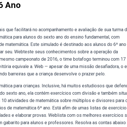
 6 Ano
is que facilitará no acompanhamento e avaliação de sua turma 
mática para alunos do sexto ano do ensino fundamental, com
de matemática. Este simulado é destinado aos alunos do 6º ano
star seu. Webteste seus conhecimentos sobre a operação da
 No mesmo campeonato de 2016, o time botafogo terminou com 17
vitória equivale a. Web — apesar de uma missão desafiadora, o 
ndo barreiras que a criança desenvolve o prazer pelo.
ática para crianças. Inclusive, há muitos estudiosos que defe
 do sexto ano, ela contém exercícios com divisão e também sit
 10 atividades de matemática sobre múltiplos e divisores para 
os de matemática 6º ano. Está afim de umas listas de exercício
vidades e elaborar provas. Weblista com os melhores exercícios 
m gabarito para alunos e professores. Resolva as contas abaixo