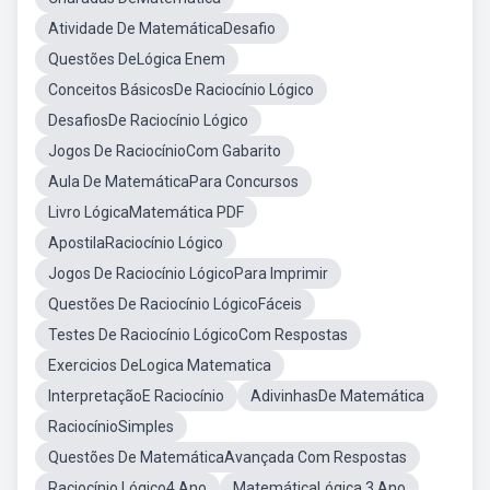
Atividade De MatemáticaDesafio
Questões DeLógica Enem
Conceitos BásicosDe Raciocínio Lógico
DesafiosDe Raciocínio Lógico
Jogos De RaciocínioCom Gabarito
Aula De MatemáticaPara Concursos
Livro LógicaMatemática PDF
ApostilaRaciocínio Lógico
Jogos De Raciocínio LógicoPara Imprimir
Questões De Raciocínio LógicoFáceis
Testes De Raciocínio LógicoCom Respostas
Exercicios DeLogica Matematica
InterpretaçãoE Raciocínio
AdivinhasDe Matemática
RaciocínioSimples
Questões De MatemáticaAvançada Com Respostas
Raciocínio Lógico4 Ano
MatemáticaLógica 3 Ano