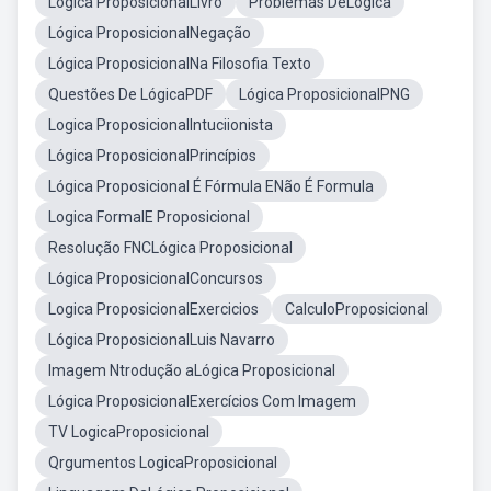
Lógica ProposicionalLivro
Problemas DeLogica
Lógica ProposicionalNegação
Lógica ProposicionalNa Filosofia Texto
Questões De LógicaPDF
Lógica ProposicionalPNG
Logica ProposicionalIntuciionista
Lógica ProposicionalPrincípios
Lógica Proposicional É Fórmula ENão É Formula
Logica FormalE Proposicional
Resolução FNCLógica Proposicional
Lógica ProposicionalConcursos
Logica ProposicionalExercicios
CalculoProposicional
Lógica ProposicionalLuis Navarro
Imagem Ntrodução aLógica Proposicional
Lógica ProposicionalExercícios Com Imagem
TV LogicaProposicional
Qrgumentos LogicaProposicional