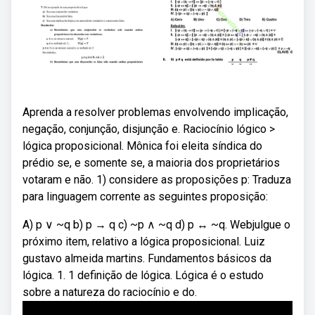
Aprenda a resolver problemas envolvendo implicação,
negação, conjunção, disjunção e. Raciocínio lógico >
lógica proposicional. Mônica foi eleita síndica do
prédio se, e somente se, a maioria dos proprietários
votaram e não. 1) considere as proposições p: Traduza
para linguagem corrente as seguintes proposição:
A) p ∨ ~q b) p → q c) ~p ∧ ~q d) p ↔ ~q. Webjulgue o
próximo item, relativo a lógica proposicional. Luiz
gustavo almeida martins. Fundamentos básicos da
lógica. 1. 1 definição de lógica. Lógica é o estudo
sobre a natureza do raciocínio e do.