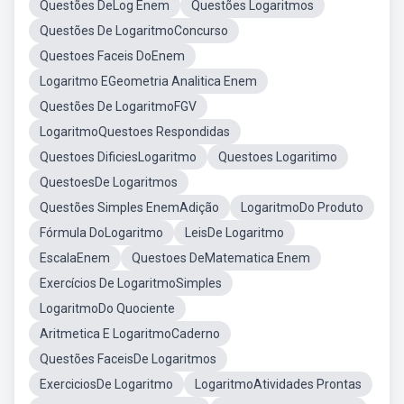
Questões DeLog Enem
Questões Logaritmos
Questões De LogaritmoConcurso
Questoes Faceis DoEnem
Logaritmo EGeometria Analitica Enem
Questões De LogaritmoFGV
LogaritmoQuestoes Respondidas
Questoes DificiesLogaritmo
Questoes Logaritimo
QuestoesDe Logaritmos
Questões Simples EnemAdição
LogaritmoDo Produto
Fórmula DoLogaritmo
LeisDe Logaritmo
EscalaEnem
Questoes DeMatematica Enem
Exercícios De LogaritmoSimples
LogaritmoDo Quociente
Aritmetica E LogaritmoCaderno
Questões FaceisDe Logaritmos
ExerciciosDe Logaritmo
LogaritmoAtividades Prontas