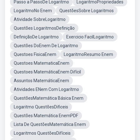
Passo a PassoDe Logaritmo
LogaritmoPropriedades
LogaritmoNo Enem
QuestõesSobre Logaritmos
Atividade SobreLogaritmo
Questões LogaritmosDefinição
DefiniçãoDe Logaritmo
Exercicio FacilLogaritmo
Questões DoEnem De Logaritmo
Questoes FisicaEnem
LogaritmoResumo Enem
Questoes MatematicaEnem
Questoes MatemáticaEnem Difícil
Assuntos MatemáticaEnem
Atividades ENem Com Logarítmo
QuestõesMatemática Básica Enem
Logaritmo QuestõesDificeis
Questões Matemática EnemPDF
Lista De QuestõesMatemática Enem
Logaritmos QuestõesDifíceis