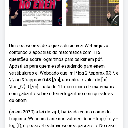
Um dos valores de x que soluciona a. Webarquivo
contendo 2 apostilas de matemática com 115
questões sobre logaritmos para baixar em pdf.
Apostilas para quem está estudando para enem,
vestibulares e. Webdado que [m] \log 2 \approx 0,3 \ e
\ \log 3 \approx 0,48 [/m], encontre o valor de [m]
\log_{2} 9 [/m]. Lista de 11 exercícios de matemática
com gabarito sobre o tema logaritmo com questões
do enem.
(enem 2020) a lei de zipf, batizada com o nome do
linguista. Webcom base nos valores de x = log (r) e y =
log (f), é possível estimar valores para a e b. No caso