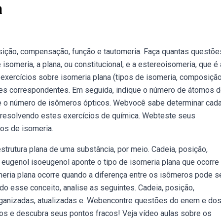
a
sição, compensação, função e tautomeria. Faça quantas questõe
 isomeria, a plana, ou constitucional, e a estereoisomeria, que é 
exercícios sobre isomeria plana (tipos de isomeria, composição
es correspondentes. Em seguida, indique o número de átomos 
ule o número de isômeros ópticos. Webvocê sabe determinar cad
 resolvendo estes exercícios de química. Webteste seus
os de isomeria.
strutura plana de uma substância, por meio. Cadeia, posição,
eugenol isoeugenol aponte o tipo de isomeria plana que ocorre 
eria plana ocorre quando a diferença entre os isômeros pode s
do esse conceito, analise as seguintes. Cadeia, posição,
rganizadas, atualizadas e. Webencontre questões do enem e do
ios e descubra seus pontos fracos! Veja vídeo aulas sobre os