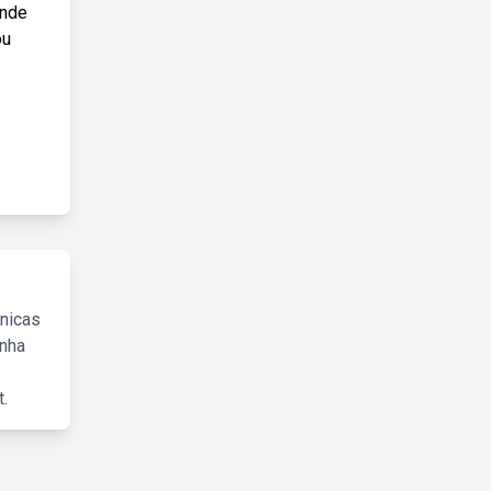
ende
ou
cnicas
inha
.