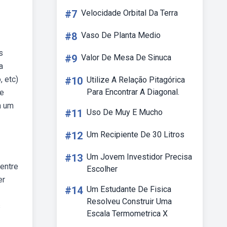
#7
Velocidade Orbital Da Terra
#8
Vaso De Planta Medio
s
#9
Valor De Mesa De Sinuca
a
, etc)
#10
Utilize A Relação Pitagórica
Para Encontrar A Diagonal.
de
a um
#11
Uso De Muy E Mucho
#12
Um Recipiente De 30 Litros
#13
Um Jovem Investidor Precisa
entre
Escolher
er
#14
Um Estudante De Fisica
Resolveu Construir Uma
s
Escala Termometrica X