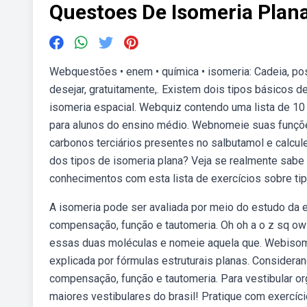
Questoes De Isomeria Plan
Webquestões • enem • química • isomeria: Cadeia, po
desejar, gratuitamente,. Existem dois tipos básicos de
isomeria espacial. Webquiz contendo uma lista de 10 
para alunos do ensino médio. Webnomeie suas funçõ
carbonos terciários presentes no salbutamol e calc
dos tipos de isomeria plana? Veja se realmente sabe
conhecimentos com esta lista de exercícios sobre tip
A isomeria pode ser avaliada por meio do estudo da e
compensação, função e tautomeria. Oh oh a o z sq ow 
essas duas moléculas e nomeie aquela que. Web isom
explicada por fórmulas estruturais planas. Consideran
compensação, função e tautomeria. Para vestibular o
maiores vestibulares do brasil! Pratique com exercíc