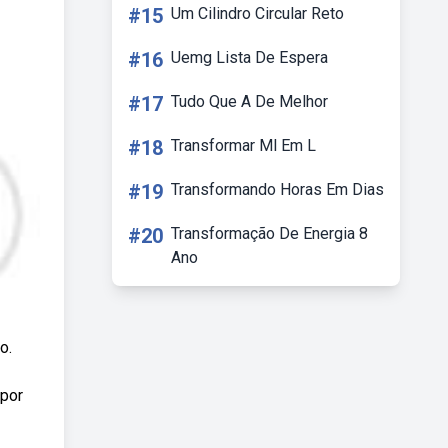
#15
Um Cilindro Circular Reto
#16
Uemg Lista De Espera
#17
Tudo Que A De Melhor
#18
Transformar Ml Em L
#19
Transformando Horas Em Dias
#20
Transformação De Energia 8
Ano
o.
 por