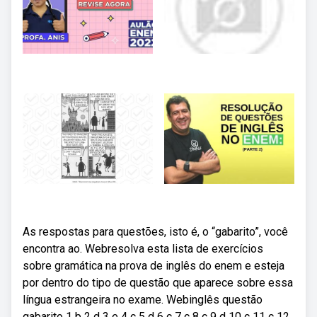
As respostas para questões, isto é, o “gabarito”, você
encontra ao. Webresolva esta lista de exercícios
sobre gramática na prova de inglês do enem e esteja
por dentro do tipo de questão que aparece sobre essa
língua estrangeira no exame. Webinglês questão
gabarito 1 b 2 d 3 e 4 c 5 d 6 c 7 c 8 c 9 d 10 c 11 c 12