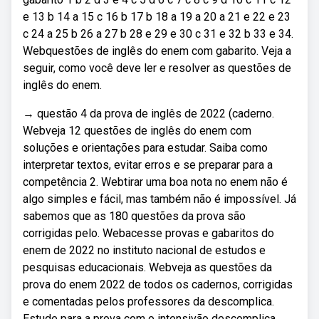
e 13 b 14 a 15 c 16 b 17 b 18 a 19 a 20 a 21 e 22 e 23
c 24 a 25 b 26 a 27 b 28 e 29 e 30 c 31 e 32 b 33 e 34.
Webquestões de inglês do enem com gabarito. Veja a
seguir, como você deve ler e resolver as questões de
inglês do enem.
→ questão 4 da prova de inglês de 2022 (caderno.
Webveja 12 questões de inglês do enem com
soluções e orientações para estudar. Saiba como
interpretar textos, evitar erros e se preparar para a
competência 2. Webtirar uma boa nota no enem não é
algo simples e fácil, mas também não é impossível. Já
sabemos que as 180 questões da prova são
corrigidas pelo. Webacesse provas e gabaritos do
enem de 2022 no instituto nacional de estudos e
pesquisas educacionais. Webveja as questões da
prova do enem 2022 de todos os cadernos, corrigidas
e comentadas pelos professores da descomplica.
Estude para a prova com o intensivão descomplica.