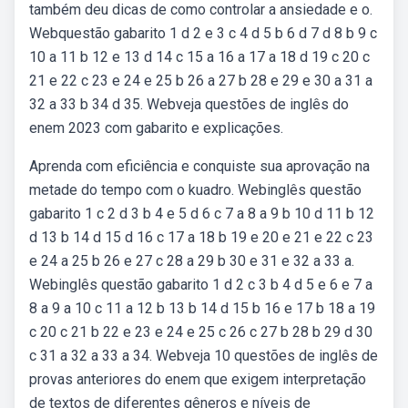
também deu dicas de como controlar a ansiedade e o.
Webquestão gabarito 1 d 2 e 3 c 4 d 5 b 6 d 7 d 8 b 9 c
10 a 11 b 12 e 13 d 14 c 15 a 16 a 17 a 18 d 19 c 20 c
21 e 22 c 23 e 24 e 25 b 26 a 27 b 28 e 29 e 30 a 31 a
32 a 33 b 34 d 35. Webveja questões de inglês do
enem 2023 com gabarito e explicações.
Aprenda com eficiência e conquiste sua aprovação na
metade do tempo com o kuadro. Webinglês questão
gabarito 1 c 2 d 3 b 4 e 5 d 6 c 7 a 8 a 9 b 10 d 11 b 12
d 13 b 14 d 15 d 16 c 17 a 18 b 19 e 20 e 21 e 22 c 23
e 24 a 25 b 26 e 27 c 28 a 29 b 30 e 31 e 32 a 33 a.
Webinglês questão gabarito 1 d 2 c 3 b 4 d 5 e 6 e 7 a
8 a 9 a 10 c 11 a 12 b 13 b 14 d 15 b 16 e 17 b 18 a 19
c 20 c 21 b 22 e 23 e 24 e 25 c 26 c 27 b 28 b 29 d 30
c 31 a 32 a 33 a 34. Webveja 10 questões de inglês de
provas anteriores do enem que exigem interpretação
de textos de diferentes gêneros e níveis de