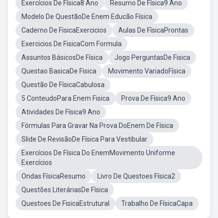
Exercícios De Física8 Ano
Resumo De Física9 Ano
Modelo De QuestãoDe Enem Educão Física
Caderno De FisicaExercicios
Aulas De FísicaProntas
Exercicios De FisicaCom Formula
Assuntos BásicosDe Física
Jogo PerguntasDe Fisica
Questao BasicaDe Fisica
Movimento VariadoFísica
Questão De FísicaCabulosa
5 ConteudoPara Enem Fisica
Prova De Física9 Ano
Atividades De Física9 Ano
Fórmulas Para Gravar Na Prova DoEnem De Física
Slide De RevisãoDe Física Para Vestibular
Exercícios De Física Do EnemMovimento Uniforme
Exercícios
Ondas FísicaResumo
Livro De Questoes Física2
Questões LiteráriasDe Física
Questoes De FisicaEstrutural
Trabalho De FísicaCapa