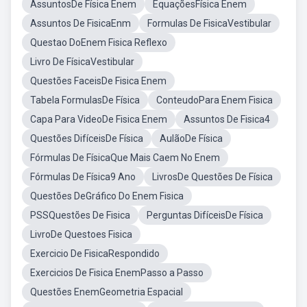
AssuntosDe Física Enem
EquaçõesFísica Enem
Assuntos De FisicaEnm
Formulas De FisicaVestibular
Questao DoEnem Fisica Reflexo
Livro De FísicaVestibular
Questões FaceisDe Fisica Enem
Tabela FormulasDe Física
ConteudoPara Enem Fisica
Capa Para VideoDe Fisica Enem
Assuntos De Fisica4
Questões DifíceisDe Física
AulãoDe Física
Fórmulas De FísicaQue Mais Caem No Enem
Fórmulas De Física9 Ano
LivrosDe Questões De Física
Questões DeGráfico Do Enem Fisica
PSSQuestões De Fisica
Perguntas DifíceisDe Física
LivroDe Questoes Fisica
Exercicio De FisicaRespondido
Exercicios De Fisica EnemPasso a Passo
Questões EnemGeometria Espacial