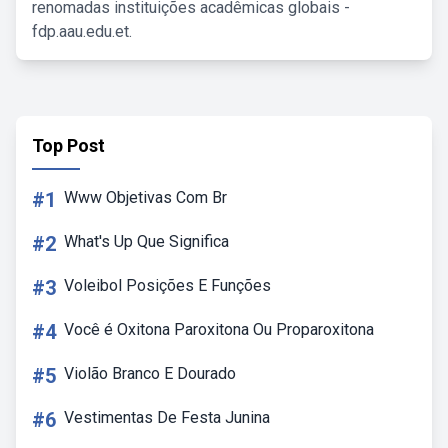
renomadas instituições acadêmicas globais -
fdp.aau.edu.et.
Top Post
#1
Www Objetivas Com Br
#2
What's Up Que Significa
#3
Voleibol Posições E Funções
#4
Você é Oxitona Paroxitona Ou Proparoxitona
#5
Violão Branco E Dourado
#6
Vestimentas De Festa Junina