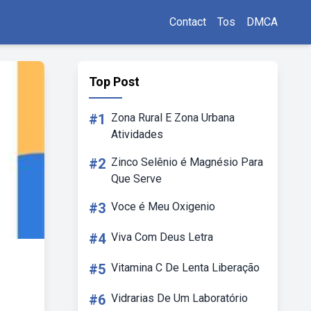
Contact
Tos
DMCA
Top Post
#1
Zona Rural E Zona Urbana
Atividades
#2
Zinco Selênio é Magnésio Para
Que Serve
#3
Voce é Meu Oxigenio
#4
Viva Com Deus Letra
#5
Vitamina C De Lenta Liberação
#6
Vidrarias De Um Laboratório