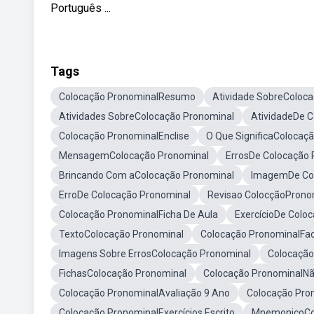
Português ...
Tags
Colocação PronominalResumo
Atividade SobreColoc
Atividades SobreColocação Pronominal
AtividadeDe 
Colocação PronominalEnclise
O Que SignificaColocaç
MensagemColocação Pronominal
ErrosDe Colocação 
Brincando Com aColocação Pronominal
ImagemDe Col
ErroDe Colocação Pronominal
Revisao ColocçãoProno
Colocação PronominalFicha De Aula
ExercícioDe Colo
TextoColocação Pronominal
Colocação PronominalFac
Imagens Sobre ErrosColocação Pronominal
Colocaçã
FichasColocação Pronominal
Colocação PronominalNã
Colocação PronominalAvaliação 9 Ano
Colocação Pr
Colocação PronominalExercícios Escrito
MnemonicoCo