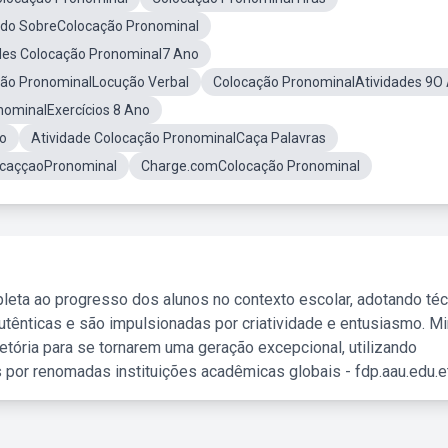
do SobreColocação Pronominal
des Colocação Pronominal7 Ano
ão PronominalLocução Verbal
Colocação PronominalAtividades 9O
nominalExercícios 8 Ano
bo
Atividade Colocação PronominalCaça Palavras
ocaççaoPronominal
Charge.comColocação Pronominal
leta ao progresso dos alunos no contexto escolar, adotando té
tênticas e são impulsionadas por criatividade e entusiasmo. M
etória para se tornarem uma geração excepcional, utilizando
 por renomadas instituições acadêmicas globais - fdp.aau.edu.et