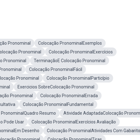
ação Pronominal
Colocação PronominalExemplos
Colocação Pronominal
Colocação PronominalExercícios
ão Pronominal
TerminaçãoE Colocação Pronominal
Pronominal
Colocação PronominalFácil
ocação Pronominal
Colocação PronominalParticípio
minal
Exercicios SobreColocação Pronominal
cação Pronominal
Colocação PronominalErrada
ultativa
Colocação PronominalFundamental
o PronominalQuadro Resumo
Atividade AdaptadaColocação Pronom
o Pode Usar
Colocação PronominalExercícios Avaliação
onominalEm Desenho
Colocação PronominalAtividades Com Gabarit
locação Pronominal
Colocação PronominalTiras