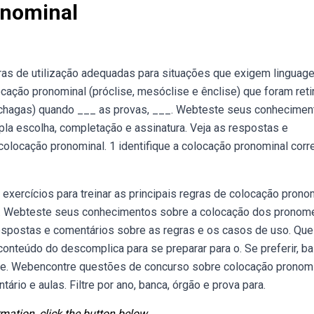
onominal
ras de utilização adequadas para situações que exigem linguag
cação pronominal (próclise, mesóclise e ênclise) que foram ret
os chagas) quando ___ as provas, ___. Webteste seus conhecime
la escolha, completação e assinatura. Veja as respostas e
olocação pronominal. 1 identifique a colocação pronominal corr
xercícios para treinar as principais regras de colocação prono
:. Webteste seus conhecimentos sobre a colocação dos pronom
respostas e comentários sobre as regras e os casos de uso. Qu
onteúdo do descomplica para se preparar para o. Se preferir, ba
lise. Webencontre questões de concurso sobre colocação pronom
rio e aulas. Filtre por ano, banca, órgão e prova para.
mation, click the button below.