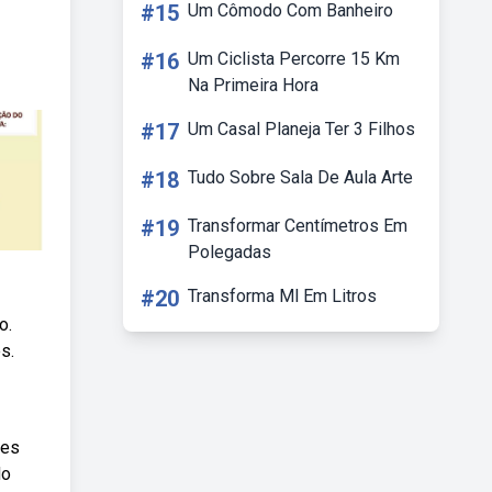
#15
Um Cômodo Com Banheiro
#16
Um Ciclista Percorre 15 Km
Na Primeira Hora
#17
Um Casal Planeja Ter 3 Filhos
#18
Tudo Sobre Sala De Aula Arte
#19
Transformar Centímetros Em
Polegadas
#20
Transforma Ml Em Litros
o.
s.
tes
do