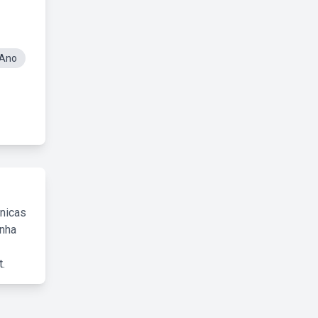
 Ano
cnicas
inha
.