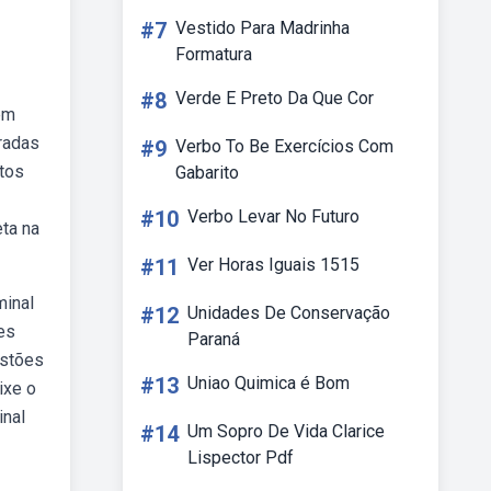
#7
Vestido Para Madrinha
Formatura
#8
Verde E Preto Da Que Cor
em
iradas
#9
Verbo To Be Exercícios Com
ntos
Gabarito
#10
Verbo Levar No Futuro
eta na
#11
Ver Horas Iguais 1515
minal
#12
Unidades De Conservação
es
Paraná
estões
#13
Uniao Quimica é Bom
ixe o
inal
#14
Um Sopro De Vida Clarice
Lispector Pdf