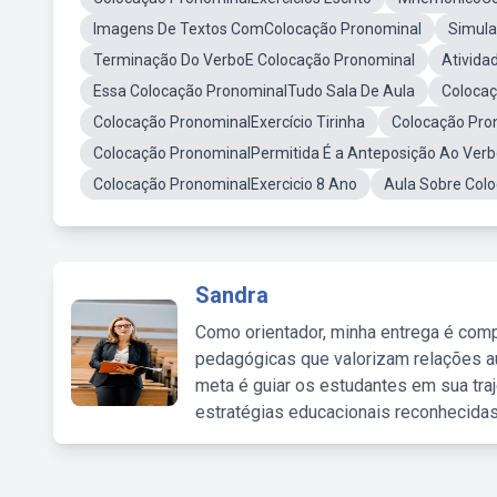
Imagens De Textos ComColocação Pronominal
Simula
Terminação Do VerboE Colocação Pronominal
Ativida
Essa Colocação PronominalTudo Sala De Aula
Colocaç
Colocação PronominalExercício Tirinha
Colocação Pro
Colocação PronominalPermitida É a Anteposição Ao Ver
Colocação PronominalExercicio 8 Ano
Aula Sobre Col
Sandra
Como orientador, minha entrega é comp
pedagógicas que valorizam relações au
meta é guiar os estudantes em sua traj
estratégias educacionais reconhecidas