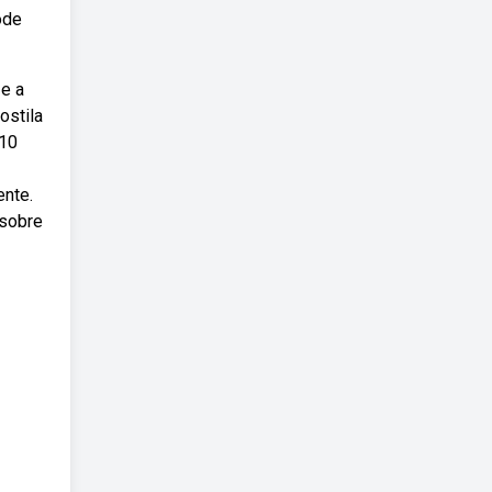
ode
e a
ostila
 10
ente.
 sobre