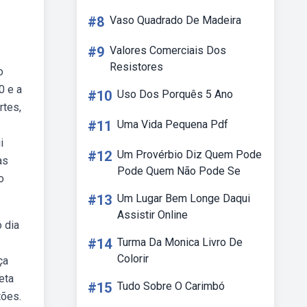
#8
Vaso Quadrado De Madeira
#9
Valores Comerciais Dos
Resistores
o
0 e a
#10
Uso Dos Porquês 5 Ano
rtes,
#11
Uma Vida Pequena Pdf
i
#12
Um Provérbio Diz Quem Pode
as
Pode Quem Não Pode Se
o
#13
Um Lugar Bem Longe Daqui
Assistir Online
 dia
#14
Turma Da Monica Livro De
Colorir
ça
eta
#15
Tudo Sobre O Carimbó
tões.