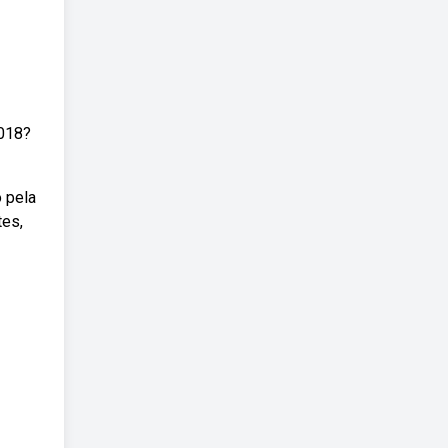
2018?
 pela
tes,