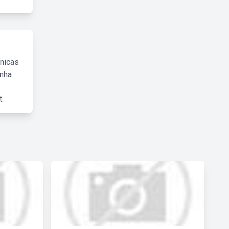
cnicas
inha
.