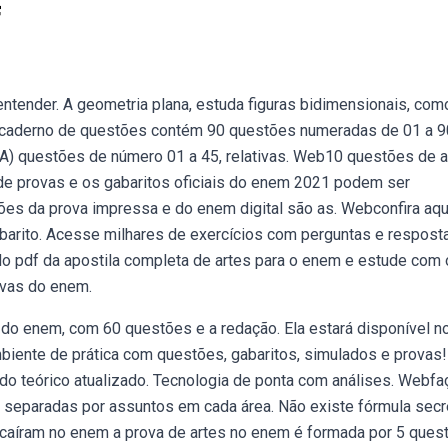
f
ntender. A geometria plana, estuda figuras bidimensionais, com
te caderno de questões contém 90 questões numeradas de 01 a 9
 A) questões de número 01 a 45, relativas. Web10 questões de a
e provas e os gabaritos oficiais do enem 2021 podem ser
es da prova impressa e do enem digital são as. Webconfira aqu
barito. Acesse milhares de exercícios com perguntas e respost
o pdf da apostila completa de artes para o enem e estude com 
ovas do enem.
 do enem, com 60 questões e a redação. Ela estará disponível no
ambiente de prática com questões, gabaritos, simulados e provas!
do teórico atualizado. Tecnologia de ponta com análises. Webfa
 separadas por assuntos em cada área. Não existe fórmula secr
e caíram no enem a prova de artes no enem é formada por 5 ques