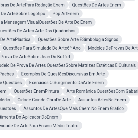
bras De ArtePara Redação Enem
Questões De Artes Enem
 De ArteSobre Logotipo
Pop ArtEnem
a Mensagem VisualQuestões De Arte Do Enem
uestões De Artea Arte Dos Quadrinhos
De ArtePlastica
Questões Sobre Arte ESimbologia Signos
Questões Para Simulado De Arte6º Ano
Modelos DeProvas De Art
Prova De ArteSobre Jean Do Buffet
delo De Prova De Artes QuestõesSobre Matrizes Estéticas E Culturais
 Paebes
Exemplos De QuestõesDiscursivas Em Arte
te Questões
Exercícios O Surgimento DaArte Enem
nem
Questões EnemPintura
Arte Românica QuestõesCom Gabari
Médio
Cidade Caindo ObraDe Arte
Assuntos ArtesNo Enem
Questoes
Assuntos De ArtesQue Mais Caem No Enem Grafico
timenta Do Aplicador DoEnem
ividade De ArtePara Ensino Médio Teatro