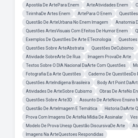
Apostila De ArtePara Enem
ArteAtividades Enem
O
TirirnhaDe Artes Enem
ArtePara O Enem
Questões
Questão De ArteUrbana No Enem Imagem
Anatomia D
Questões ArtesVisuais Com Efeitos De Humor Enem
Q
Exemplos De Questões De Arte ETecnologia
Questoes 
Questões Sobre ArteAbstrata
Questões DeCubismo
Atividade SobreArte De Rua
Imagem ProvaDe Arte
Textos Sobre O DIA Nacional DaArte Com Questões
Mo
Fotografia Ea Arte Questões
Caderno De QuestõesDo
Questões ArteIndígena Brasileira
Body Art Point DaAr
Atividades De ArteSobre Cubismo
Obras De ArteNo E
Questões Sobre Arte3D
Assunto De ArteNovo Ensino 
Questão De ArteImagem E Temática
Historia DaArte 
Prova Com Imagens De ArteNa Mídia De Assinalar
Ves
Modelo De Prova Unesp Questão DiscursivaDe Arte
At
Imagens Na ArteQuestoes Respondidas