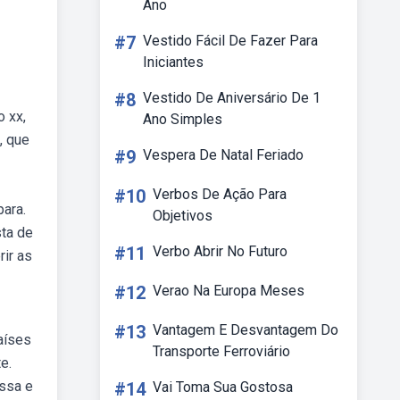
Ano
#7
Vestido Fácil De Fazer Para
Iniciantes
#8
Vestido De Aniversário De 1
o xx,
Ano Simples
, que
#9
Vespera De Natal Feriado
#10
Verbos De Ação Para
para.
Objetivos
sta de
#11
Verbo Abrir No Futuro
ir as
#12
Verao Na Europa Meses
#13
Vantagem E Desvantagem Do
aíses
Transporte Ferroviário
e.
ussa e
#14
Vai Toma Sua Gostosa