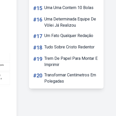
#15
Uma Urna Contem 10 Bolas
#16
Uma Determinada Equipe De
Vôlei Já Realizou
#17
Um Fato Qualquer Redação
#18
Tudo Sobre Cristo Redentor
#19
Trem De Papel Para Montar E
Imprimir
#20
Transformar Centímetros Em
Polegadas