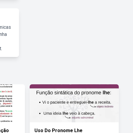
cnicas
inha
.
ação
Uso Do Pronome Lhe