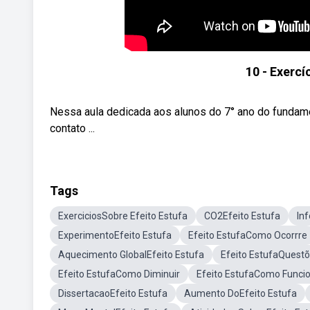
10 - Exercí
Nessa aula dedicada aos alunos do 7° ano do fundame
contato ...
Tags
ExerciciosSobre Efeito Estufa
CO2Efeito Estufa
Inf
ExperimentoEfeito Estufa
Efeito EstufaComo Ocorrre
Aquecimento GlobalEfeito Estufa
Efeito EstufaQuest
Efeito EstufaComo Diminuir
Efeito EstufaComo Funci
DissertacaoEfeito Estufa
Aumento DoEfeito Estufa