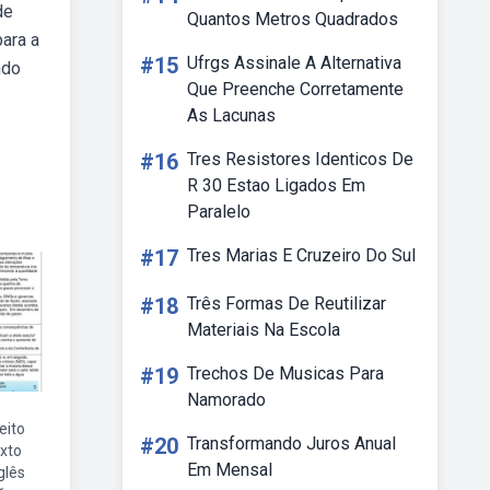
de
Quantos Metros Quadrados
ara a
#15
Ufrgs Assinale A Alternativa
ndo
Que Preenche Corretamente
As Lacunas
#16
Tres Resistores Identicos De
R 30 Estao Ligados Em
Paralelo
#17
Tres Marias E Cruzeiro Do Sul
#18
Três Formas De Reutilizar
Materiais Na Escola
#19
Trechos De Musicas Para
Namorado
eito
#20
Transformando Juros Anual
xto
Em Mensal
glês