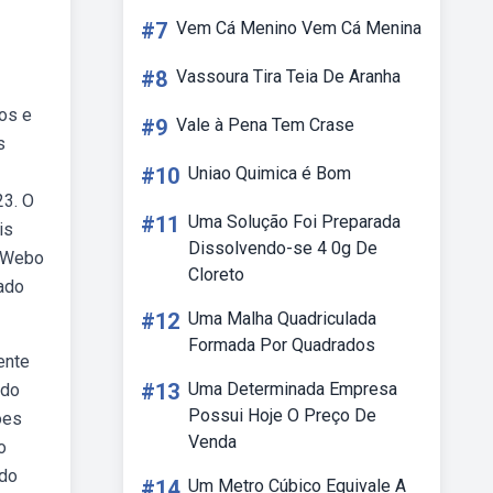
#7
Vem Cá Menino Vem Cá Menina
#8
Vassoura Tira Teia De Aranha
ios e
#9
Vale à Pena Tem Crase
s
#10
Uniao Quimica é Bom
23. O
#11
Uma Solução Foi Preparada
is
Dissolvendo-se 4 0g De
. Webo
Cloreto
tado
#12
Uma Malha Quadriculada
Formada Por Quadrados
ente
#13
Uma Determinada Empresa
 do
Possui Hoje O Preço De
ões
Venda
o
ndo
#14
Um Metro Cúbico Equivale A