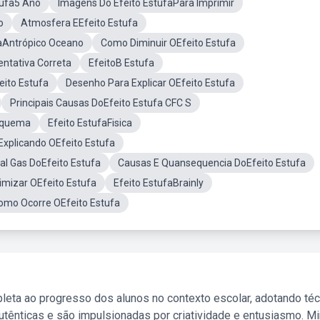
tufa5 Ano
Imagens Do Efeito EstufaPara Imprimir
o
Atmosfera EEfeito Estufa
faAntrópico Oceano
Como Diminuir OEfeito Estufa
entativa Correta
EfeitoB Estufa
eito Estufa
Desenho Para Explicar OEfeito Estufa
Principais Causas DoEfeito Estufa CFC S
Esquema
Efeito EstufaFisica
Explicando OEfeito Estufa
pal Gas DoEfeito Estufa
Causas E Quansequencia DoEfeito Estufa
imizar OEfeito Estufa
Efeito EstufaBrainly
mo Ocorre OEfeito Estufa
leta ao progresso dos alunos no contexto escolar, adotando té
tênticas e são impulsionadas por criatividade e entusiasmo. M