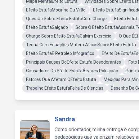
Mapa MentalEfeito Estufa
Atividades Sobre Efeito Es
Efeito EstufaMocinho Ou Vilão
Efeito EstufaSignificad
Questão Sobre Efeito EstufaCom Charge
Efeito Estu
Efeito EstufaSalgado
Sobre O Efeito EstufaAssinala T
Charge Sobre Efeito EstufaCalvim Exercicio
O Que ÉEf
Teoria Com Equações Matem AticasSobre Efeito Estufa
Efeito EstufaE Petróleo Infografico
Efeito De Estufa
Principais Causas DoEfeito Estufa Desodorantes
Foto 
Causadores Do Efeito EstufaÁrvores Poluiçaão
Princi
Fatores Que Afetam OEfeito Estufa
Medidas Para Min
Trabalho Efeito EstufaFeira De Ciencias
Desenho De Co
Sandra
Como orientador, minha entrega é comp
pedagógicas que valorizam relações au