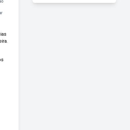
ão
ar
ias
ira.
os