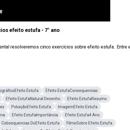
cios efeito estufa - 7° ano
ntal resolveremos cinco exercícios sobre efeito estufa.. Entre
ográficoEfeito Estufa
Efeito EstufaConsequencias
Efeito EstufaNatural Desenho
Efeito EstufaResumo
ões
PoluiçãoEfeito Estufa
ImagemEfeito Estufa
ona
Efeito EstufaImportância
Efeito Estufa4 Ano
Cobsequencias DoEfeito Estufa
FilmeSobre Efeito Estufa