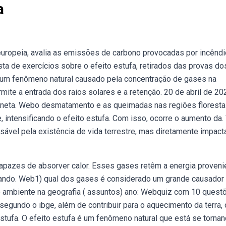
a
europeia, avalia as emissões de carbono provocadas por incênd
a de exercícios sobre o efeito estufa, retirados das provas do
 é um fenômeno natural causado pela concentração de gases na
e a entrada dos raios solares e a retenção. 20 de abril de 20
laneta. Webo desmatamento e as queimadas nas regiões floresta
 intensificando o efeito estufa. Com isso, ocorre o aumento da
nsável pela existência de vida terrestre, mas diretamente impac
apazes de absorver calor. Esses gases retêm a energia proveni
nando. Web1) qual dos gases é considerado um grande causador
eio ambiente na geografia ( assuntos) ano: Webquiz com 10 quest
 segundo o ibge, além de contribuir para o aquecimento da terra, 
 estufa. O efeito estufa é um fenômeno natural que está se torna