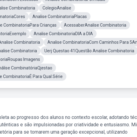
lise Combinatoria
ColegioAnalise
natoriaCores
Analise CombinatoriaPlacas
se CombinatoriaPara Crianças
AcessaberAnalise Combinatoria
atoriaExemplo
Analise CombinatoriaDIA a DIA
Analise Combinatoria
Analise CombinatoriaCom Caminhos Para 5A
alise Combinatoria
Uerj Questao 41Questão Analise Combinatoria
toriaRoupas Imagens
álise CombinatóriaQjestao
e CombinatoriaÉ Para Qual Série
leta ao progresso dos alunos no contexto escolar, adotando té
tênticas e são impulsionadas por criatividade e entusiasmo. M
etória para se tornarem uma geração excepcional, utilizando