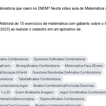
mbinatória que caem no ENEM? Nesta vídeo aula de Matemática
eblista de 15 exercícios de matemática com gabarito sobre o 
023) ao realizar o cadastro em um aplicativo de.
alise Combinatoria
Questoes DeAnalise Combinatoria
caEnem
ArranjoAnalise Combinatoria
Matematica Para OEnem
aEducaçao Infantil
Questoes Resolvidas DeAnalise Combinatoria
inatoria
TabelaAnalise Combinatoria
CombinatoriaJogos
Analise CombinatoriaFormulas Descritas
 1 a 25
Enem AnaliseDe Imagem
Jogos ComAnalise Combinator
mbinatoriaDescomplica
ObjetivoAnalise Combinatoria
atoriaCom Excessao
Analise CombinatoriaFormuals