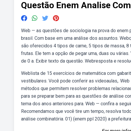
Questão Enem Analise Com
Web — as questões de sociologia na prova do enem 
brasil. Com base em uma análise dos assuntos. Webqu
são oferecidos 4 tipos de carne, 5 tipos de massa, 8
frutas. Ele tem a opção de pegar uma, duas ou várias
de 0 a. Exibir texto da questão. Webresposta e resol
Weblista de 15 exercícios de matemática com gabari
vestibulares. Você pode conferir as videoaulas,. Web
métodos que permitem resolver problemas relaciona
para se preparar bem para as questões de análise co
tema dos anos anteriores para. Web — confira a seguir
Recomendamos que você tire um tempo, resolva tod
análise combinatória. 01) (enem ppl 2020) a prefeitur
For more infor