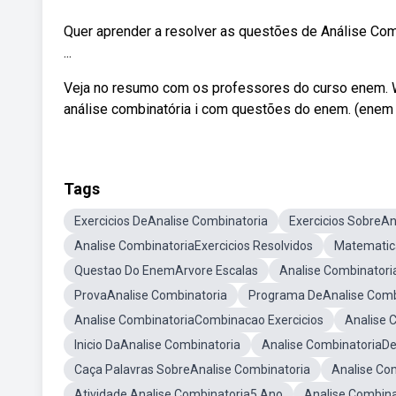
Quer aprender a resolver as questões de Análise Co
...
Veja no resumo com os professores do curso enem. W
análise combinatória i com questões do enem. (enem 2
Tags
Exercicios DeAnalise Combinatoria
Exercicios SobreAn
Analise CombinatoriaExercicios Resolvidos
Matemati
Questao Do EnemArvore Escalas
Analise Combinatori
ProvaAnalise Combinatoria
Programa DeAnalise Comb
Analise CombinatoriaCombinacao Exercicios
Analise 
Inicio DaAnalise Combinatoria
Analise CombinatoriaDe
Caça Palavras SobreAnalise Combinatoria
Analise Co
Atividade Analise Combinatoria5 Ano
Analise Combin