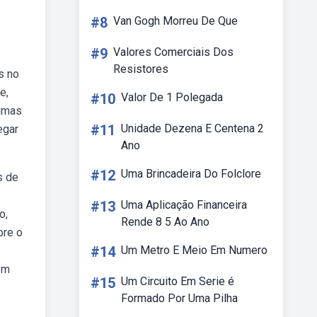
#8
Van Gogh Morreu De Que
#9
Valores Comerciais Dos
Resistores
s no
e,
#10
Valor De 1 Polegada
gumas
#11
Unidade Dezena E Centena 2
egar
Ano
#12
Uma Brincadeira Do Folclore
s de
#13
Uma Aplicação Financeira
o,
Rende 8 5 Ao Ano
bre o
#14
Um Metro E Meio Em Numero
em
#15
Um Circuito Em Serie é
Formado Por Uma Pilha