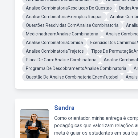
Analise CombinatoriaResolucao De Questao
DadosAna
Analise CombinatoriaExemplos Roupas
Analise Combi
Questões Resolvidas ComAnalise Combinatoria
Anali
MedicinadreamAnalise Combinatoria
Analise Combin
Analise CombinatoriaComida
Exercicio Dos Caminhos
Analise CombinatoriaTrajetos
Tipos De PermutaçãoAn
Placa De CarroAnalise Combinatoria
Analise Combina
Programa De DesdobramentoAnalise Combinatoria
An
Questão De Analise Combinatoria EnemFutebol
Analis
Sandra
Como orientador, minha entrega é comp
pedagógicas que valorizam relações au
meta é guiar os estudantes em sua traj