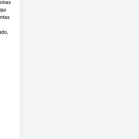
eínas
qui
untas
ado,