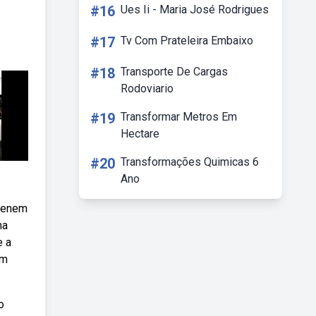
#16
Ues Ii - Maria José Rodrigues
#17
Tv Com Prateleira Embaixo
#18
Transporte De Cargas
Rodoviario
#19
Transformar Metros Em
Hectare
#20
Transformações Quimicas 6
Ano
 (enem
ma
e a
em
o