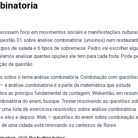
binatoria
possuem foco em movimentos sociais e manifestações culturai
estão 01 sobre análise combinatória: (unisinos) num restaurant
 tipos de salada e 6 tipos de sobremesa. Pedro vai escolher al
. Vamos analisar quantas opções ele tem para cada fruta: Pode p
ução da questão:
to sobre o tema análise combinatória: Combinação com questõe
 — a análise combinatória é a parte da matemática que estuda
dos ao princípio fundamental da contagem. Webentão, em resum
mbinatória do enem, busque: Treinar resolvendo as questões so
 uma lista de exercícios resolvidos sobre análise combinatória.
os eles e depois. Web — questões do enem sobre combinação 
a de uma cidade está renovando os canteiros de flores.
mation, click the button below.