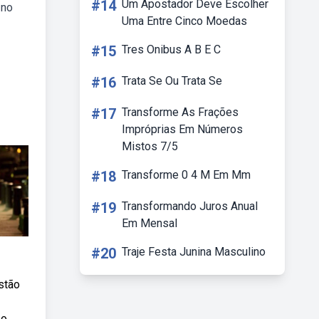
#14
Um Apostador Deve Escolher
 no
Uma Entre Cinco Moedas
#15
Tres Onibus A B E C
#16
Trata Se Ou Trata Se
#17
Transforme As Frações
Impróprias Em Números
Mistos 7/5
#18
Transforme 0 4 M Em Mm
#19
Transformando Juros Anual
Em Mensal
#20
Traje Festa Junina Masculino
stão
so