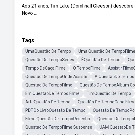
Aos 21 anos, Tim Lake (Domhnall Gleeson) descobre qu
Novo ...
Tags
UmaQuestão De Tempo
Uma Questão De TempoFilm
Questão De TempoSeries
ÉQuestão De Tempo
Que
Tempo DeCaça Filme
O TempoFilme
Assistir Film
Questão De TempoOnde Assistir
A QuestãoDo Tempo
Questao De TempoFilme
Questão De TempoAlbum Co
Em QuestaoDe Tempo Filme
TimQuestão De Tempo
ArteQuestão De Tempo
Questão De TempoCapa Film
PDF Do LivroQuestão De Tempo
Questão De TempoPo
Filme Questão De TempoResenha
Questao De Tempo
Questao De TempoFilme Susoense
UAM QuestaoDe 