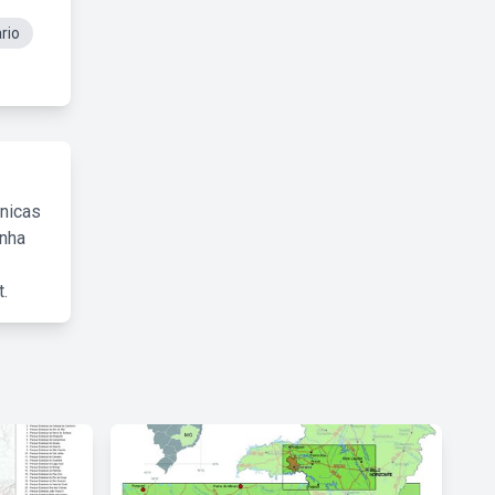
rio
cnicas
inha
.