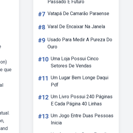
Passado E Futuro
#7
Vatapá De Camarão Paraense
#8
Varal De Encaixar Na Janela
#9
Usado Para Medir A Pureza Do
e
Ouro
#10
Uma Loja Possui Cinco
son)
Setores De Vendas
re que
#11
Um Lugar Bem Longe Daqui
Pdf
al
#12
Um Livro Possui 240 Páginas
E Cada Página 40 Linhas
tual.
#13
Um Jogo Entre Duas Pessoas
n,
Inicia
 and