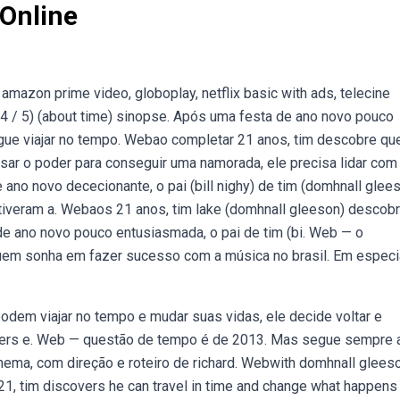
 Online
mazon prime video, globoplay, netflix basic with ads, telecine
. 4 / 5) (about time) sinopse. Após uma festa de ano novo pouco
gue viajar no tempo. Webao completar 21 anos, tim descobre qu
sar o poder para conseguir uma namorada, ele precisa lidar com
ano novo dececionante, o pai (bill nighy) de tim (domhnall glee
 tiveram a. Webaos 21 anos, tim lake (domhnall gleeson) descob
 de ano novo pouco entusiasmada, o pai de tim (bi. Web — o
uem sonha em fazer sucesso com a música no brasil. Em especi
dem viajar no tempo e mudar suas vidas, ele decide voltar e
ilers e. Web — questão de tempo é de 2013. Mas segue sempre a
nema, com direção e roteiro de richard. Webwith domhnall gleeso
f 21, tim discovers he can travel in time and change what happens