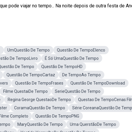
e pode viajar no tempo... Na noite depois de outra festa de An
e
UmQuestão De Tempo
Questão De TempoElenco
stão De TempoLivro
É Só UmaQuestão De Tempo
eQuestão De Tempo
Questão De TempoHD
Questão De TempoCartaz
De TempoAo Tempo
vers
Questão De TempoFrases
Questão De TempoDownload
Filme QuestaiDe Tempo
SerieQuestão De Tempo
e
Regina George QuestaoDe Tempo
Questao De TempoCenas Fi
ster
CoramaQuestão De Tempo
Série CoreanaQuestão De Tem
Filme Completo
Questão De TempoPNG
Tempo
MaryQuestão De Tempo
Uma QuerstãoDe Tempo