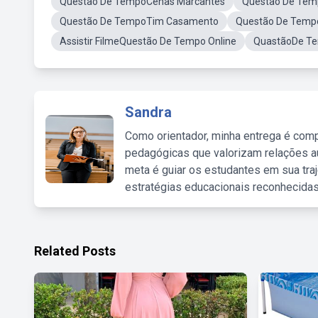
Questão De TempoCenas Marcantes
Questão De Te
Questão De TempoTim Casamento
Questão De Tempo
Assistir FilmeQuestão De Tempo Online
QuastãoDe T
Sandra
Como orientador, minha entrega é comp
pedagógicas que valorizam relações au
meta é guiar os estudantes em sua traj
estratégias educacionais reconhecidas
Related Posts