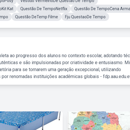
mpoPosy
Vestido VermelhoDe Questão De Tempo
Kit Kat
Questão De TempoNetflix
Questão De TempoCena Arma
empo
Questão DeTemp Filme
Fju QuestaoDe Tempo
leta ao progresso dos alunos no contexto escolar, adotando té
tênticas e são impulsionadas por criatividade e entusiasmo. M
etória para se tornarem uma geração excepcional, utilizando
 por renomadas instituições acadêmicas globais - fdp.aau.edu.et