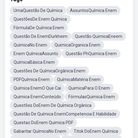
UmaQuestão De Química
AssuntosQuímica Enem
QuestõesDe Enem Química
FórmulaDe Química Enem
Questão De EnemDurkheim
Questão QuimicaEneem
QuimicaNo Enem
QuimicaOrganica Enem
Enem QuímicaAssunto
Questão PhQuimica Enem
QuímicaBásica Enem
Questões De QuímicaOrgânica Enem
PDFQuímica Enem
QuímicaMatéria Enem
Química EnemO Que Cai
QuimicaPara O Enem
Quimica EnemConteúdo
FórmulasQuimica Enem
Questões DoEnem De Química Orgânica
Questão De Química EnemCompetencia E Habilidade
Questao DoEnem Quimica PDF
Gabaritar QuímicaNo Enem
Titok DoEnem Química