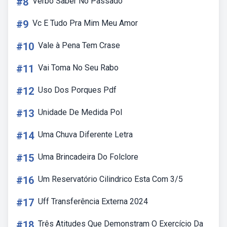
#8
Verbo Saber No Passado
#9
Vc E Tudo Pra Mim Meu Amor
#10
Vale à Pena Tem Crase
#11
Vai Toma No Seu Rabo
#12
Uso Dos Porques Pdf
#13
Unidade De Medida Pol
#14
Uma Chuva Diferente Letra
#15
Uma Brincadeira Do Folclore
#16
Um Reservatório Cilindrico Esta Com 3/5
#17
Uff Transferência Externa 2024
#18
Três Atitudes Que Demonstram O Exercício Da