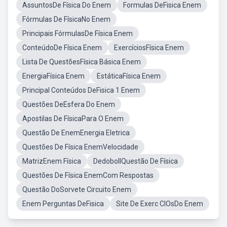
AssuntosDe Física Do Enem
Formulas DeFisica Enem
Fórmulas De FísicaNo Enem
Principais FórmulasDe Física Enem
ConteúdoDe Física Enem
ExercíciosFísica Enem
Lista De QuestõesFísica Básica Enem
EnergiaFísica Enem
EstáticaFísica Enem
Principal Conteúdos DeFisica 1 Enem
Questões DeEsfera Do Enem
Apostilas De FísicaPara O Enem
Questão De EnemEnergia Eletrica
Questões De Física EnemVelocidade
MatrizEnem Física
DedobollQuestão De Física
Questões De Física EnemCom Respostas
Questão DoSorvete Circuito Enem
Enem Perguntas DeFisica
Site De Exerc CIOsDo Enem