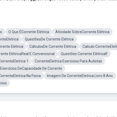
mo
O Que ÉCorrente Elétrica
Atividade SobreCorrente Elétrica
nteEletrica
QuestõesDe Corrente Elétrica
rrente Elétrica
CálculosDe Corrente Elétrica
Calculo CorrenteElet
rente ElétricaReal E Convencional
Questões Corrente ElétricaIf
CorrenteEletrica 1
CorrenteEletrica Exercicios Para Autistas
Exercícios DeCapacidade De Corrente
orrenteEletrica Na Fisica
Imagem De CorrenteEletrica Livro 8 Ano
ícios