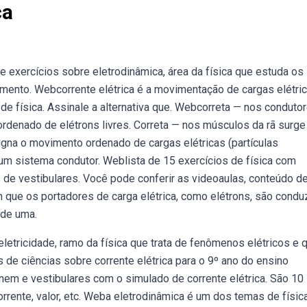
ca
 exercícios sobre eletrodinâmica, área da física que estuda os
ento. Webcorrente elétrica é a movimentação de cargas elétri
 de física. Assinale a alternativa que. Webcorreta — nos conduto
ordenado de elétrons livres. Correta — nos músculos da rã surg
igna o movimento ordenado de cargas elétricas (partículas
um sistema condutor. Weblista de 15 exercícios de física com
 de vestibulares. Você pode conferir as videoaulas, conteúdo d
em que os portadores de carga elétrica, como elétrons, são cond
 de uma.
letricidade, ramo da física que trata de fenômenos elétricos e 
 de ciências sobre corrente elétrica para o 9º ano do ensino
nem e vestibulares com o simulado de corrente elétrica. São 10
rrente, valor, etc. Weba eletrodinâmica é um dos temas de físic