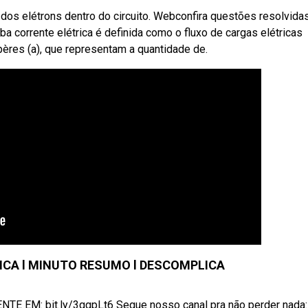
 dos elétrons dentro do circuito. Webconfira questões resolvida
ba corrente elétrica é definida como o fluxo de cargas elétricas
ères (a), que representam a quantidade de.
RICA l MINUTO RESUMO l DESCOMPLICA
: bit.ly/3ggpLt6 Segue nosso canal pra não perder nada: .