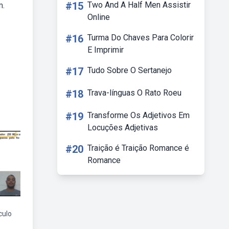
#15
Two And A Half Men Assistir
m.
Online
#16
Turma Do Chaves Para Colorir
E Imprimir
#17
Tudo Sobre O Sertanejo
#18
Trava-línguas O Rato Roeu
#19
Transforme Os Adjetivos Em
Locuções Adjetivas
#20
Traição é Traição Romance é
Romance
culo