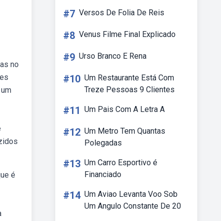
#7
Versos De Folia De Reis
#8
Venus Filme Final Explicado
#9
Urso Branco E Rena
cas no
res
#10
Um Restaurante Está Com
Treze Pessoas 9 Clientes
e um
#11
Um Pais Com A Letra A
e
#12
Um Metro Tem Quantas
uzidos
Polegadas
#13
Um Carro Esportivo é
Financiado
que é
#14
Um Aviao Levanta Voo Sob
Um Angulo Constante De 20
a