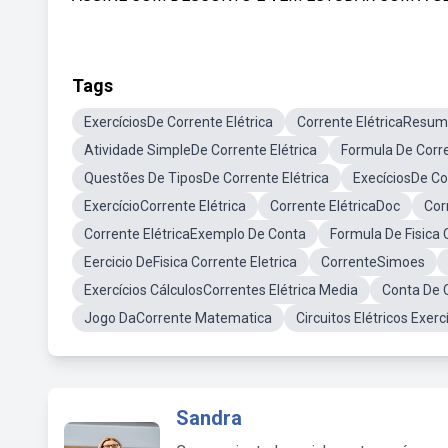
Tags
ExercíciosDe Corrente Elétrica
Corrente ElétricaResu
Atividade SimpleDe Corrente Elétrica
Formula De Corre
Questões De TiposDe Corrente Elétrica
ExecíciosDe Co
ExercícioCorrente Elétrica
Corrente ElétricaDoc
Cor
Corrente ElétricaExemplo De Conta
Formula De Fisica 
Eercicio DeFisica Corrente Eletrica
CorrenteSimoes
Exercícios CálculosCorrentes Elétrica Media
Conta De C
Jogo DaCorrente Matematica
Circuitos Elétricos Exerc
Sandra