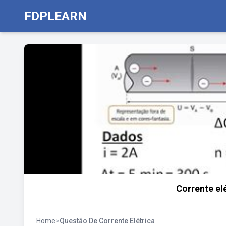
FDPLEARN
Corrente el
Home
>
Questão De Corrente Elétrica