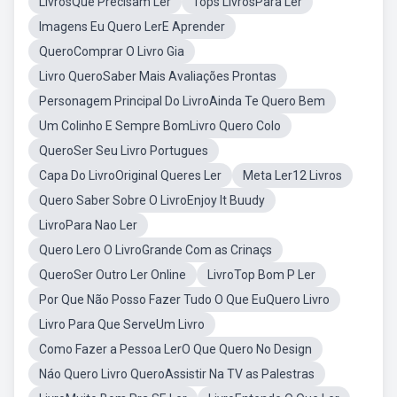
LivrosQue Precisam Ler
Tops LivrosPara Ler
Imagens Eu Quero LerE Aprender
QueroComprar O Livro Gia
Livro QueroSaber Mais Avaliações Prontas
Personagem Principal Do LivroAinda Te Quero Bem
Um Colinho E Sempre BomLivro Quero Colo
QueroSer Seu Livro Portugues
Capa Do LivroOriginal Queres Ler
Meta Ler12 Livros
Quero Saber Sobre O LivroEnjoy It Buudy
LivroPara Nao Ler
Quero Lero O LivroGrande Com as Crinaçs
QueroSer Outro Ler Online
LivroTop Bom P Ler
Por Que Não Posso Fazer Tudo O Que EuQuero Livro
Livro Para Que ServeUm Livro
Como Fazer a Pessoa LerO Que Quero No Design
Náo Quero Livro QueroAssistir Na TV as Palestras