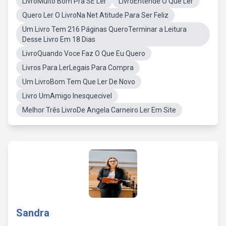
LivroMuito Bom Pra SE Ler
LivroEntende O Que Ler
Quero Ler O LivroNa Net Atitude Para Ser Feliz
Um Livro Tem 216 Páginas QueroTerminar a Leitura
Desse Livro Em 18 Dias
LivroQuando Voce Faz O Que Eu Quero
Livros Para LerLegais Para Compra
Um LivroBom Tem Que Ler De Novo
Livro UmAmigo Inesquecivel
Melhor Três LivroDe Angela Carneiro Ler Em Site
Sandra