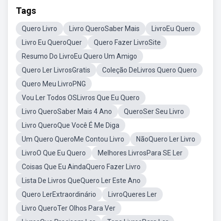
Tags
Quero Livro
Livro QueroSaber Mais
LivroEu Quero
Livro Eu QueroQuer
Quero Fazer LivroSite
Resumo Do LivroEu Quero Um Amigo
Quero Ler LivrosGratis
Coleção DeLivros Quero Quero
Quero Meu LivroPNG
Vou Ler Todos OSLivros Que Eu Quero
Livro QueroSaber Mais 4 Ano
QueroSer Seu Livro
Livro QueroQue Você É Me Diga
Um Quero QueroMe Contou Livro
NãoQuero Ler Livro
LivroO Que Eu Quero
Melhores LivrosPara SE Ler
Coisas Que Eu AindaQuero Fazer Livro
Lista De Livros QueQuero Ler Este Ano
Quero LerExtraordinário
LivroQueres Ler
Livro QueroTer Olhos Para Ver