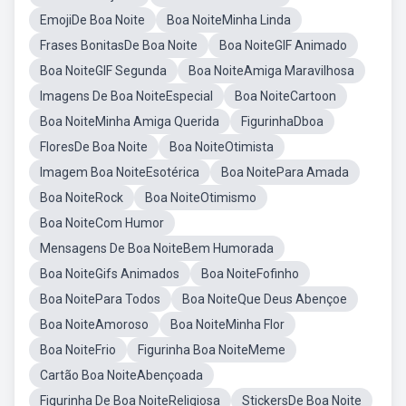
EmojiDe Boa Noite
Boa NoiteMinha Linda
Frases BonitasDe Boa Noite
Boa NoiteGIF Animado
Boa NoiteGIF Segunda
Boa NoiteAmiga Maravilhosa
Imagens De Boa NoiteEspecial
Boa NoiteCartoon
Boa NoiteMinha Amiga Querida
FigurinhaDboa
FloresDe Boa Noite
Boa NoiteOtimista
Imagem Boa NoiteEsotérica
Boa NoitePara Amada
Boa NoiteRock
Boa NoiteOtimismo
Boa NoiteCom Humor
Mensagens De Boa NoiteBem Humorada
Boa NoiteGifs Animados
Boa NoiteFofinho
Boa NoitePara Todos
Boa NoiteQue Deus Abençoe
Boa NoiteAmoroso
Boa NoiteMinha Flor
Boa NoiteFrio
Figurinha Boa NoiteMeme
Cartão Boa NoiteAbençoada
Figurinha De Boa NoiteReligiosa
StickersDe Boa Noite