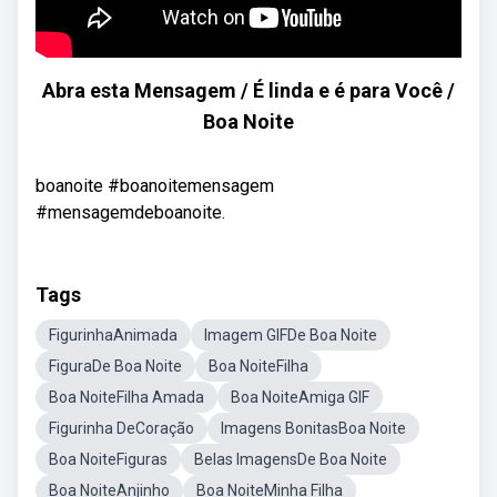
Abra esta Mensagem / É linda e é para Você /
Boa Noite
boanoite #boanoitemensagem
#mensagemdeboanoite.
Tags
FigurinhaAnimada
Imagem GIFDe Boa Noite
FiguraDe Boa Noite
Boa NoiteFilha
Boa NoiteFilha Amada
Boa NoiteAmiga GIF
Figurinha DeCoração
Imagens BonitasBoa Noite
Boa NoiteFiguras
Belas ImagensDe Boa Noite
Boa NoiteAnjinho
Boa NoiteMinha Filha