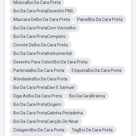
MúsicaBoi Da Cara Preta
Boi Da Cara PretaDesenho PNG
Mascara DeBoi Da Cara Preta
PainelBoi Da Cara Preta
Boi Da Cara PretaCom Vermelho
Boi Da Cara PretaCompleto
Convite DeBoi Da Cara Preta
Boi Da Cara PretaInstrumental
Desenho Para ColorirBoi Da Cara Preta
ParlendaBoi Da Cara Preta
EtiquetaBoi Da Cara Preta
AtividadesBoi Da Cara Preta
Boi Da Cara PretaDavi E Samuel
Diga AoBoi Da Cara Preta
Boi Da CaraBranca
Boi Da Cara PretaOrigem
Boi Da Cara PretaGalinha Pintadinha
Boi Da Cara PretaCanção De Ninar
ColagemBoi Da Cara Preta
TagBoi Da Cara Preta