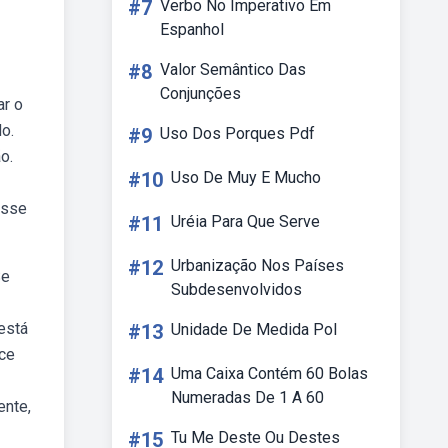
#7
Verbo No Imperativo Em
Espanhol
#8
Valor Semântico Das
Conjunções
ar o
o.
#9
Uso Dos Porques Pdf
o.
#10
Uso De Muy E Mucho
esse
#11
Uréia Para Que Serve
#12
Urbanização Nos Países
Se
Subdesenvolvidos
está
#13
Unidade De Medida Pol
ece
#14
Uma Caixa Contém 60 Bolas
Numeradas De 1 A 60
ente,
#15
Tu Me Deste Ou Destes