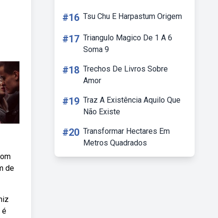
#16
Tsu Chu E Harpastum Origem
#17
Triangulo Magico De 1 A 6
Soma 9
#18
Trechos De Livros Sobre
Amor
#19
Traz A Existência Aquilo Que
Não Existe
#20
Transformar Hectares Em
Metros Quadrados
 com
ém de
niz
 é