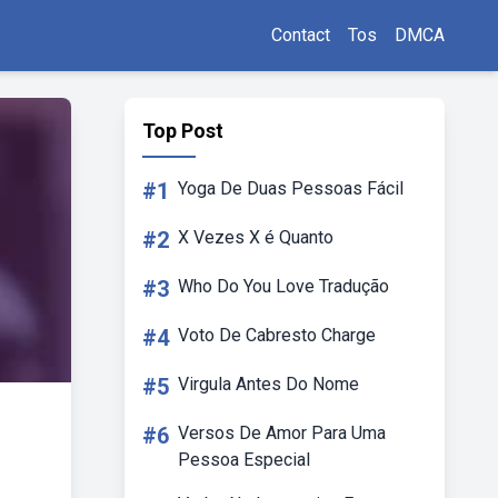
Contact
Tos
DMCA
Top Post
#1
Yoga De Duas Pessoas Fácil
#2
X Vezes X é Quanto
#3
Who Do You Love Tradução
#4
Voto De Cabresto Charge
#5
Virgula Antes Do Nome
#6
Versos De Amor Para Uma
Pessoa Especial