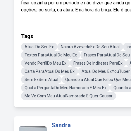
ficar sozinha por um período e não dizer que ainda 
opções, ou surta, ou atura. E na hora da briga. Ele é
Tags
Atual Do Seu Ex
Naiara AzevedoEx Do Seu Atual
In
Textos ParaAtual Do Meu Ex
Frases ParaAtual Do Seu
Vendo PerfilDo Meu Ex
Frases De Indiretas ParaEx
Carta ParaAtual Do Meu Ex
Atual Do Meu ExYouTuber
Sem ExSem Atual
Quando a Atual Que Falou Que Meu
Qual a PerguntaDo Meu Namorado E Meu Ex
Quando a
Me Ve Com Meu AtualNamorado E Quer Causar
Sandra