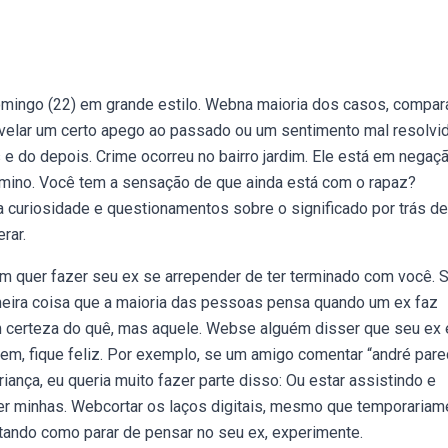
ingo (22) em grande estilo. Webna maioria dos casos, compar
velar um certo apego ao passado ou um sentimento mal resolvid
 do depois. Crime ocorreu no bairro jardim. Ele está em negaçã
érmino. Você tem a sensação de que ainda está com o rapaz?
 curiosidade e questionamentos sobre o significado por trás d
rar.
quer fazer seu ex se arrepender de ter terminado com você. 
imeira coisa que a maioria das pessoas pensa quando um ex faz
êm certeza do quê, mas aquele. Webse alguém disser que seu ex 
 bem, fique feliz. Por exemplo, se um amigo comentar “andré par
ança, eu queria muito fazer parte disso: Ou estar assistindo e
ter minhas. Webcortar os laços digitais, mesmo que temporariam
untando como parar de pensar no seu ex, experimente.