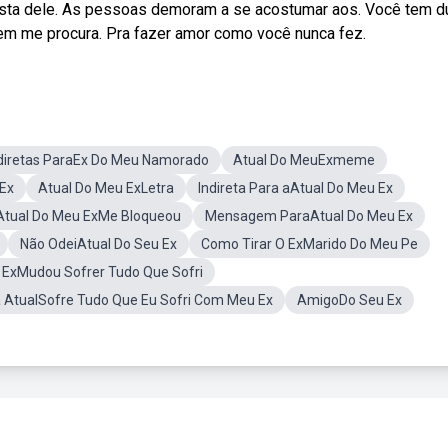
gosta dele. As pessoas demoram a se acostumar aos. Você tem d
 quem me procura. Pra fazer amor como você nunca fez.
diretas ParaEx Do Meu Namorado
Atual Do MeuExmeme
 Ex
Atual Do Meu ExLetra
Indireta Para aAtual Do Meu Ex
Atual Do Meu ExMe Bloqueou
Mensagem ParaAtual Do Meu Ex
Não OdeiAtual Do Seu Ex
Como Tirar O ExMarido Do Meu Pe
 ExMudou Sofrer Tudo Que Sofri
 AtualSofre Tudo Que Eu Sofri Com Meu Ex
AmigoDo Seu Ex