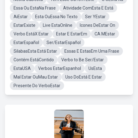
Essa Ou EstaNa Frase
Atividade ComEsta E Está
AiEstar
Esta OuEssa No Texto
Ser YEstar
EstarExiste
Live EstaOnline
Icones DeEstar On
Verbo EstáX Estar
Estar E EstarEm
CA MEstar
EstarEspañol
Ser/EstarEspañol
SilabasEsta Está Estar
Essas E EstasEm Uma Frase
Contém EstáContido
Verbo to Be Ser/Estar
EstaUSA
Verbos EstarEspanhol
UsEsta
Mal Estar OuMau Estar
Uso DoEstá E Estar
Presente Do VerboEstar