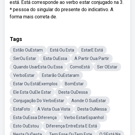
está. Está corresponde ao verbo estar conjugado na 3.
ª pessoa do singular do presente do indicativo. A
forma mais correta de.
Tags
Estão OuEstam
Está Ou Esta
EstarE Está
SerOu Estar
Esta OuEssa
A Partir Oua Partir
Quando UsarEsta Ou Essa
ComoEstá
Ser OEstar
VerboEstar
Estarão OuEstaram
Estar Ou EstáExemplos
BomEstar
Ele Esta OuEle Estar
Desta OuDessa
Conjugação Do VerboEstar
Aonde O SusEstar
EstaFoto
A Vista Oua Vista
Desta OuNessa
Esta OuEssa Diferença
Verbo EstarEspanhol
Esto OuEstou
Diferença EntreEsta E Está
Nesta OuDesta
Tem Esse OuTem Este
O SEstá Na